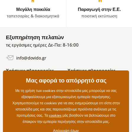
Μεγάλη ποικιλία
Παραγωγή στην Ε.Ε.
ταπετσαρίες & διακοσμητικά
ποιοτική εκτύπωση
Εξυπηρέτηση πελατών
τις εργάσιμες ημέρες Δε-Πα: 8-16:00
info@dovido.gr
Χρήσιμες πληροφορίες
Χρήσιμες πληροφορίες
Σχετικά με εμάς
Μας αφορά το απόρρητό σας
Όροι χρήσης και επιστροφών
Συχνές Ερωτήσεις
Πολιτική απορρήτου
Επικοινωνία
Με τη χρήση των cookies στην ιστοσελίδα μας μπορούμε να σας
Επιλογές αποστολής και
εξασφαλίσουμε μια εξατομικευμένη εμπειρία περιήγησης.
πληρωμής
Χρησιμοποιούμε τα cookies για να σας ενημερώσουμε οτι είστε στην
Επιστροφές
ιστοσελίδα μας και σας παρουσιάζουμε προϊόντα ανάλογα με τις
προτιμήσεις σας. Τα
cookies
μάς βοηθούν να βελτιώσουμε στο
έπακρον την εμπειρία περιήγησης στην ιστοσελίδα μας.
Απόρριψη όλων