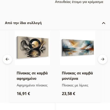
Απευθείας έτοιμο για κρέμασμα
Από την ίδια συλλογή
βά
Πίνακας σε καμβά
Πίνακας σε καμβά
Π
αφηρημένο
μοντέρνα
α
φεγγάρι κοντά στο
αφαίρεση με φύση
ο
α
Αφηρημένοι πίνακες
Πίνακες με λίμνες
Α
νερό
ω
16,91 €
23,58 €
1