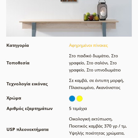
Κατηγορία
Αφηρημένοι πίνακες
Στο παιδικό δωμάτιο
,
Στο
Τοποθεσία
γραφείο
,
Στο σαλόνι
,
Στο
γραφείο
,
Στο υπνοδωμάτιο
Σε καμβά
,
σε έντυπη μορφή
,
Τεχνολογία εικόνας
Πλαισιωμένο
,
Ακανόνιστος
Χρώμα
Αριθμός εξαρτημάτων
5 τεμάχια
Οικολογική εκτύπωση
,
Ποιοτικός καμβάς 370 γρ / τμ
,
USP πλεονεκτήματα
Υψηλής ποιότητας χρώματα
,