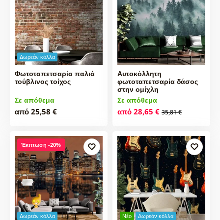
Δωρεάν κόλλα
Φωτοταπετσαρία παλιά
Αυτοκόλλητη
τούβλινος τοίχος
φωτοταπετσαρία δάσος
στην ομίχλη
Σε απόθεμα
Σε απόθεμα
από 25,58 €
από 28,65 €
35,81 €
Έκπτωση -20%
Δωρεάν κόλλα
Νέο
Δωρεάν κόλλα