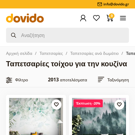
info@dovido.gr
0
Αρχική σελίδα
Ταπετσαρίες
Ταπετσαρίες ανά δωμάτιο
Ταπε
Ταπετσαρίες τοίχου για την κουζίνα
2013
Φίλτρο
αποτελέσματα
Ταξινόμηση
Έκπτωση -20%