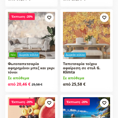
Έκπτωση -20%
Νέο
Δωρεάν κόλλα
Δωρεάν κόλλα
Φωτοταπετσαρία
Ταπετσαρία τοίχου
αφηρημένοι μπεζ και γκρι
αφαίρεση σε στυλ G.
τόνοι
Klimta
Σε απόθεμα
Σε απόθεμα
από 20,46 €
από 25,58 €
25,58 €
Έκπτωση -20%
Έκπτωση -20%