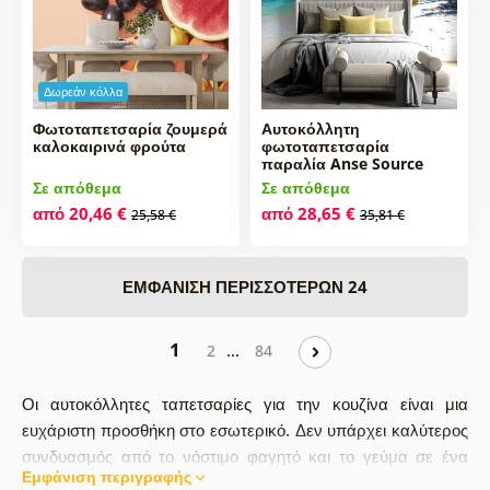
Δωρεάν κόλλα
Φωτοταπετσαρία ζουμερά
Αυτοκόλλητη
καλοκαιρινά φρούτα
φωτοταπετσαρία
παραλία Anse Source
Σε απόθεμα
Σε απόθεμα
από 20,46 €
από 28,65 €
25,58 €
35,81 €
ΕΜΦΆΝΙΣΗ ΠΕΡΙΣΣΌΤΕΡΩΝ 24
1
…
2
84
Οι αυτοκόλλητες ταπετσαρίες για την κουζίνα είναι μια
ευχάριστη προσθήκη στο εσωτερικό. Δεν υπάρχει καλύτερος
συνδυασμός από το νόστιμο φαγητό και το γεύμα σε ένα
Εμφάνιση περιγραφής
όμορφα διαμορφωμένο δωμάτιο. Οι φωτοταπετσαρίες τοίχου