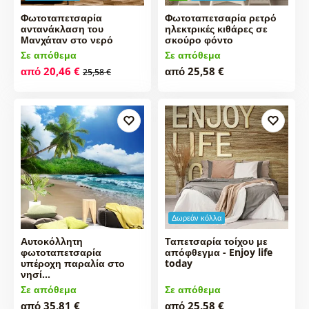
Φωτοταπετσαρία
Φωτοταπετσαρία ρετρό
αντανάκλαση του
ηλεκτρικές κιθάρες σε
Μανχάταν στο νερό
σκούρο φόντο
Σε απόθεμα
Σε απόθεμα
από 20,46 €
από 25,58 €
25,58 €
Δωρεάν κόλλα
Αυτοκόλλητη
Ταπετσαρία τοίχου με
φωτοταπετσαρία
απόφθεγμα - Enjoy life
υπέροχη παραλία στο
today
νησί…
Σε απόθεμα
Σε απόθεμα
από 35,81 €
από 25,58 €