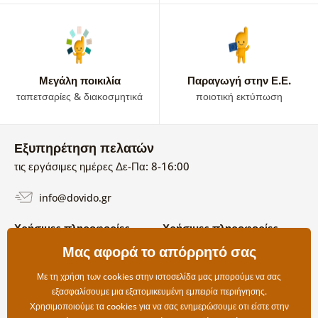
Μεγάλη ποικιλία
Παραγωγή στην Ε.Ε.
ταπετσαρίες & διακοσμητικά
ποιοτική εκτύπωση
Εξυπηρέτηση πελατών
τις εργάσιμες ημέρες Δε-Πα: 8-16:00
info@dovido.gr
Χρήσιμες πληροφορίες
Χρήσιμες πληροφορίες
Σχετικά με εμάς
Μας αφορά το απόρρητό σας
Όροι χρήσης και επιστροφών
Συχνές Ερωτήσεις
Πολιτική απορρήτου
Επικοινωνία
Με τη χρήση των cookies στην ιστοσελίδα μας μπορούμε να σας
Επιλογές αποστολής και
εξασφαλίσουμε μια εξατομικευμένη εμπειρία περιήγησης.
πληρωμής
Χρησιμοποιούμε τα cookies για να σας ενημερώσουμε οτι είστε στην
Επιστροφές