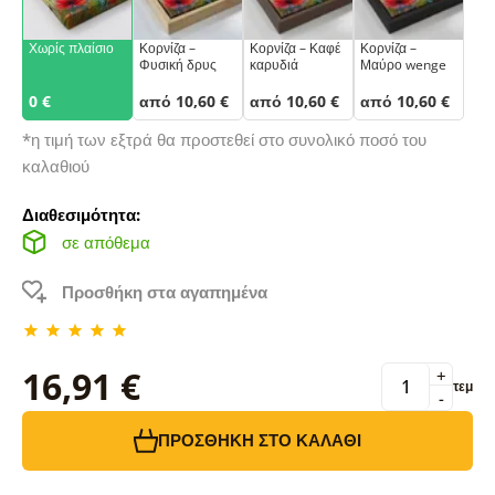
Χωρίς πλαίσιο
Κορνίζα –
Κορνίζα – Καφέ
Κορνίζα –
Φυσική δρυς
καρυδιά
Μαύρο wenge
0 €
από 10,60 €
από 10,60 €
από 10,60 €
*η τιμή των εξτρά θα προστεθεί στο συνολικό ποσό του
καλαθιού
Διαθεσιμότητα:
σε απόθεμα
Προσθήκη στα αγαπημένα
16,91 €
+
τεμ
-
ΠΡΟΣΘΉΚΗ ΣΤΟ ΚΑΛΆΘΙ