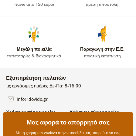
πάνω από 150 ευρώ
άμεση αποστολή
Μεγάλη ποικιλία
Παραγωγή στην Ε.Ε.
ταπετσαρίες & διακοσμητικά
ποιοτική εκτύπωση
Εξυπηρέτηση πελατών
τις εργάσιμες ημέρες Δε-Πα: 8-16:00
info@dovido.gr
Χρήσιμες πληροφορίες
Χρήσιμες πληροφορίες
Σχετικά με εμάς
Μας αφορά το απόρρητό σας
Όροι χρήσης και επιστροφών
Συχνές Ερωτήσεις
Πολιτική απορρήτου
Επικοινωνία
Με τη χρήση των cookies στην ιστοσελίδα μας μπορούμε να σας
Επιλογές αποστολής και