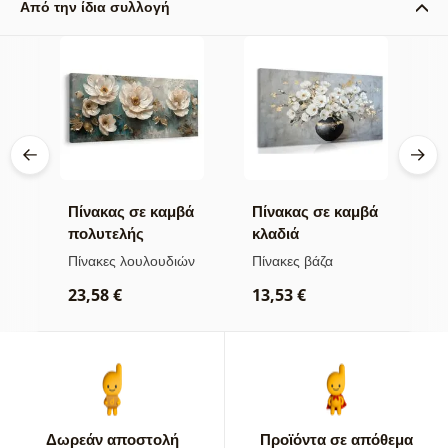
Από την ίδια συλλογή
βά
Πίνακας σε καμβά
Πίνακας σε καμβά
Π
πολυτελής
κλαδιά
α
λουλουδάτη
λουλουδιών σε
χ
ών
Πίνακες λουλουδιών
Πίνακες βάζα
Π
αρμονία
μαύρο βάζο
23,58 €
13,53 €
2
Δωρεάν αποστολή
Προϊόντα σε απόθεμα