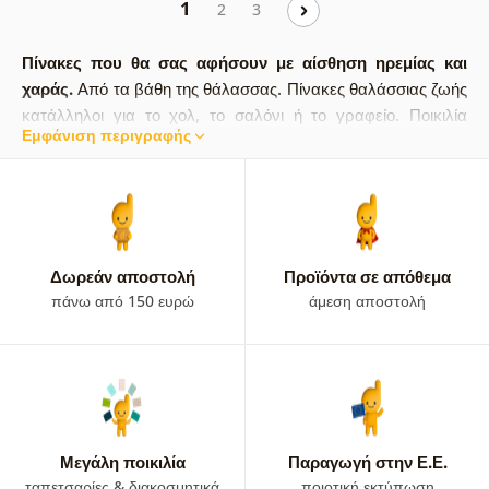
1
2
3
Πίνακες που θα σας αφήσουν με αίσθηση ηρεμίας και
χαράς.
Από τα βάθη της θάλασσας. Πίνακες θαλάσσιας ζωής
κατάλληλοι για το χολ, το σαλόνι ή το γραφείο. Ποικιλία
Εμφάνιση περιγραφής
σχεδίων. Στην κατηγορία θα βρείτε θαλάσσιο κόσμο,
κροκόδειλο, χταπόδι, χελώνα, φάλαινα, καρχαρία και πολλά
άλλα. Απλά επιλέξτε τον κατάλληλο πίνακα.
Δωρεάν αποστολή
Προϊόντα σε απόθεμα
πάνω από 150 ευρώ
άμεση αποστολή
Μεγάλη ποικιλία
Παραγωγή στην Ε.Ε.
ταπετσαρίες & διακοσμητικά
ποιοτική εκτύπωση