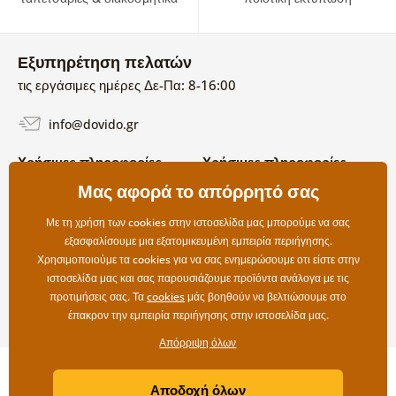
Εξυπηρέτηση πελατών
τις εργάσιμες ημέρες Δε-Πα: 8-16:00
info@dovido.gr
Χρήσιμες πληροφορίες
Χρήσιμες πληροφορίες
Σχετικά με εμάς
Μας αφορά το απόρρητό σας
Όροι χρήσης και επιστροφών
Συχνές Ερωτήσεις
Πολιτική απορρήτου
Επικοινωνία
Με τη χρήση των cookies στην ιστοσελίδα μας μπορούμε να σας
Επιλογές αποστολής και
εξασφαλίσουμε μια εξατομικευμένη εμπειρία περιήγησης.
πληρωμής
Χρησιμοποιούμε τα cookies για να σας ενημερώσουμε οτι είστε στην
Επιστροφές
ιστοσελίδα μας και σας παρουσιάζουμε προϊόντα ανάλογα με τις
προτιμήσεις σας. Τα
cookies
μάς βοηθούν να βελτιώσουμε στο
έπακρον την εμπειρία περιήγησης στην ιστοσελίδα μας.
Απόρριψη όλων
Copyright ©2019 © Dovido.gr.
Αποδοχή όλων
Webdesign
Litvanyi.sk
| Το e-shop δημιουργήθηκε από