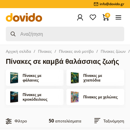
info@dovido.gr
0
Αρχική σελίδα
Πίνακες
Πίνακες ανά μοτίβο
Πίνακες ζώων
Πίνακες σε καμβά θαλάσσιας ζωής
Πίνακες με
Πίνακες με
φάλαινες
χταπόδια
Πίνακες με
Πίνακες με χελώνες
κροκόδειλους
50
Φίλτρο
αποτελέσματα
Ταξινόμηση