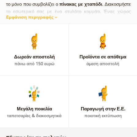
το μόνο που συμβολίζει ο
πίνακας με χταπόδι
. Διακοσμήστε
το εσωτερικό σας με ένα στυλάτο κομμάτι. Ένας χώρος
Εμφάνιση περιγραφής
γεμάτος μοναδικότητα. Μερικές φορές αρκεί μία διακόσμηση
για να αλλάξει όλη την ατμόσφαιρα του δωματίου.
Δωρεάν αποστολή
Προϊόντα σε απόθεμα
πάνω από 150 ευρώ
άμεση αποστολή
Μεγάλη ποικιλία
Παραγωγή στην Ε.Ε.
ταπετσαρίες & διακοσμητικά
ποιοτική εκτύπωση