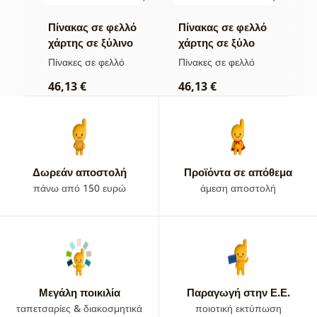
λό
Πίνακας σε φελλό
Πίνακας σε φελλό
Π
ς
χάρτης σε ξύλινο
χάρτης σε ξύλο
σ
φόντο
τ
Πίνακες σε φελλό
Πίνακες σε φελλό
Κ
τ
46,13 €
46,13 €
1
Δωρεάν αποστολή
Προϊόντα σε απόθεμα
πάνω από 150 ευρώ
άμεση αποστολή
Μεγάλη ποικιλία
Παραγωγή στην Ε.Ε.
ταπετσαρίες & διακοσμητικά
ποιοτική εκτύπωση