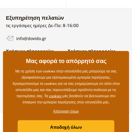
Εξυπηρέτηση πελατών
τις εργάσιμες ημέρες Δε-Πα: 8-16:00
info@dovido.gr
Χρήσιμες πληροφορίες
Χρήσιμες πληροφορίες
Σχετικά με εμάς
Μας αφορά το απόρρητό σας
Όροι χρήσης και επιστροφών
Συχνές Ερωτήσεις
Πολιτική απορρήτου
Επικοινωνία
Με τη χρήση των cookies στην ιστοσελίδα μας μπορούμε να σας
Επιλογές αποστολής και
εξασφαλίσουμε μια εξατομικευμένη εμπειρία περιήγησης.
πληρωμής
Χρησιμοποιούμε τα cookies για να σας ενημερώσουμε οτι είστε στην
Επιστροφές
ιστοσελίδα μας και σας παρουσιάζουμε προϊόντα ανάλογα με τις
προτιμήσεις σας. Τα
cookies
μάς βοηθούν να βελτιώσουμε στο
έπακρον την εμπειρία περιήγησης στην ιστοσελίδα μας.
Απόρριψη όλων
Copyright ©2019 © Dovido.gr.
Αποδοχή όλων
Webdesign
Litvanyi.sk
| Το e-shop δημιουργήθηκε από