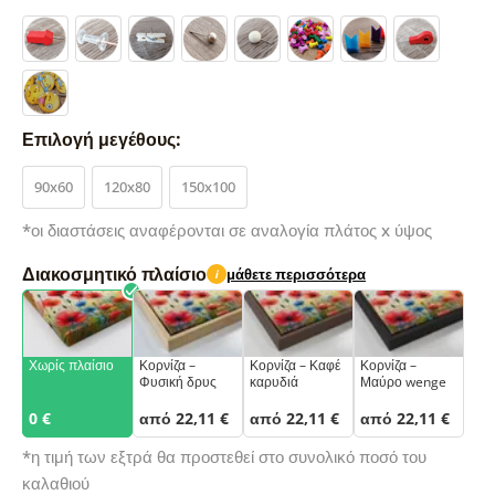
Επιλογή μεγέθους:
90x60
120x80
150x100
*οι διαστάσεις αναφέρονται σε αναλογία πλάτος x ύψος
Διακοσμητικό πλαίσιο
μάθετε περισσότερα
i
Χωρίς πλαίσιο
Κορνίζα –
Κορνίζα – Καφέ
Κορνίζα –
Φυσική δρυς
καρυδιά
Μαύρο wenge
0 €
από 22,11 €
από 22,11 €
από 22,11 €
*η τιμή των εξτρά θα προστεθεί στο συνολικό ποσό του
καλαθιού