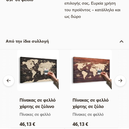
επιλογής σας
,
Ευρεία χρήση
του προϊόντος – κατάλληλο και
ως δώρο
Από την ίδια συλλογή
λό
Πίνακας σε φελλό
Πίνακας σε φελλό
Π
ge
χάρτης σε ξύλινο
χάρτης σε ξύλο
σ
φόντο
τ
Πίνακες σε φελλό
Πίνακες σε φελλό
Κ
τ
46,13 €
46,13 €
1