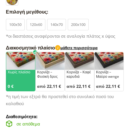
Επιλογή μεγέθους:
100x50
120x60
140x70
200x100
*οι διαστάσεις αναφέρονται σε αναλογία πλάτος x ύψος
Διακοσμητικό πλαίσιο
μάθετε περισσότερα
i
Χωρίς πλαίσιο
Κορνίζα –
Κορνίζα – Καφέ
Κορνίζα –
Φυσική δρυς
καρυδιά
Μαύρο wenge
0 €
από 22,11 €
από 22,11 €
από 22,11 €
*η τιμή των εξτρά θα προστεθεί στο συνολικό ποσό του
καλαθιού
Διαθεσιμότητα:
σε απόθεμα