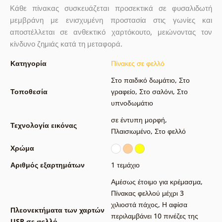
Κάθε πίνακας συσκευάζεται προσεκτικά σε φυσαλιδωτή
μεμβράνη με ενισχυμένη προστασία στις γωνίες και
αποστέλλεται σε ανθεκτικό χαρτόκουτο, μειώνοντας τον
κίνδυνο ζημιάς κατά τη μεταφορά.
Κατηγορία
Πίνακες σε φελλό
Στο παιδικό δωμάτιο
,
Στο
Τοποθεσία
γραφείο
,
Στο σαλόνι
,
Στο
υπνοδωμάτιο
σε έντυπη μορφή
,
Τεχνολογία εικόνας
Πλαισιωμένο
,
Στο φελλό
Χρώμα
Αριθμός εξαρτημάτων
1 τεμάχιο
Αμέσως έτοιμο για κρέμασμα
,
Πίνακας φελλού μέχρι 3
χιλιοστά πάχος
,
Η αφίσα
Πλεονεκτήματα των χαρτών
περιλαμβάνει 10 πινέζες της
USP σε φελλό