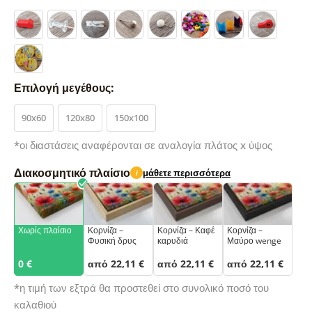
Επιλογή μεγέθους:
90x60
120x80
150x100
*οι διαστάσεις αναφέρονται σε αναλογία πλάτος x ύψος
Διακοσμητικό πλαίσιο
μάθετε περισσότερα
i
Χωρίς πλαίσιο
Κορνίζα –
Κορνίζα – Καφέ
Κορνίζα –
Φυσική δρυς
καρυδιά
Μαύρο wenge
0 €
από 22,11 €
από 22,11 €
από 22,11 €
*η τιμή των εξτρά θα προστεθεί στο συνολικό ποσό του
καλαθιού