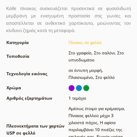
Κάθε πίνακας συσκευάζεται προσεκτικά σε φυσαλιδωτή
μεμβράνη με ενισχυμένη προστασία στις γωνίες και
αποστέλλεται σε ανθεκτικό χαρτόκουτο, μειώνοντας τον
κίνδυνο ζημιάς κατά τη μεταφορά.
Κατηγορία
Πίνακες σε φελλό
Στο γραφείο
,
Στο σαλόνι
,
Στο
Τοποθεσία
υπνοδωμάτιο
σε έντυπη μορφή
,
Τεχνολογία εικόνας
Πλαισιωμένο
,
Στο φελλό
Χρώμα
Αριθμός εξαρτημάτων
1 τεμάχιο
Αμέσως έτοιμο για κρέμασμα
,
Πίνακας φελλού μέχρι 3
χιλιοστά πάχος
,
Η αφίσα
Πλεονεκτήματα των χαρτών
περιλαμβάνει 10 πινέζες της
USP σε φελλό
επιλογής σας
,
Ευρεία χρήση