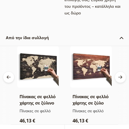
του προϊόντος – κατάλληλο και
ως δώρο
Από την ίδια συλλογή
λό
Πίνακας σε φελλό
Πίνακας σε φελλό
Π
χάρτης σε ξύλινο
χάρτης σε ξύλο
σ
φόντο
τ
Πίνακες σε φελλό
Πίνακες σε φελλό
Κ
τ
46,13 €
46,13 €
1