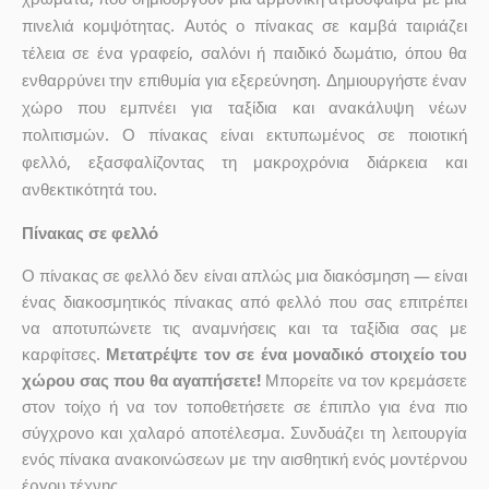
πινελιά κομψότητας. Αυτός ο πίνακας σε καμβά ταιριάζει
τέλεια σε ένα γραφείο, σαλόνι ή παιδικό δωμάτιο, όπου θα
ενθαρρύνει την επιθυμία για εξερεύνηση. Δημιουργήστε έναν
χώρο που εμπνέει για ταξίδια και ανακάλυψη νέων
πολιτισμών. Ο πίνακας είναι εκτυπωμένος σε ποιοτική
φελλό, εξασφαλίζοντας τη μακροχρόνια διάρκεια και
ανθεκτικότητά του.
Πίνακας σε φελλό
Ο πίνακας σε φελλό δεν είναι απλώς μια διακόσμηση — είναι
ένας διακοσμητικός πίνακας από φελλό που σας επιτρέπει
να αποτυπώνετε τις αναμνήσεις και τα ταξίδια σας με
καρφίτσες.
Μετατρέψτε τον σε ένα μοναδικό στοιχείο του
χώρου σας που θα αγαπήσετε!
Μπορείτε να τον κρεμάσετε
στον τοίχο ή να τον τοποθετήσετε σε έπιπλο για ένα πιο
σύγχρονο και χαλαρό αποτέλεσμα. Συνδυάζει τη λειτουργία
ενός πίνακα ανακοινώσεων με την αισθητική ενός μοντέρνου
έργου τέχνης.