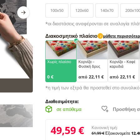
100x50
120x60
140x70
200x10
*οι διαστάσεις αναφέρονται σε αναλογία πλά
Διακοσμητικό πλαίσιο
μάθετε περισσότε
i
Χωρίς πλαίσιο
Κορνίζα –
Κορνίζα – Καφέ
Φυσική δρυς
καρυδιά
0 €
από 22,11 €
από 22,11 €
*η τιμή των εξτρά θα προστεθεί στο συνολικ
Διαθεσιμότητα:
σε απόθεμα
Προσθήκη σ
49,59 €
Κανονική τιμή:
61,99 €
Εξοικονομείτε
12,4