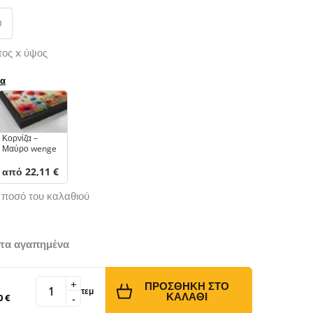
0
τος x ύψος
ρα
Κορνίζα –
Μαύρο wenge
από 22,11 €
ό ποσό του καλαθιού
τα αγαπημένα
+
ΠΡΟΣΘΉΚΗ ΣΤΟ
τεμ
ΚΑΛΆΘΙ
0 €
-