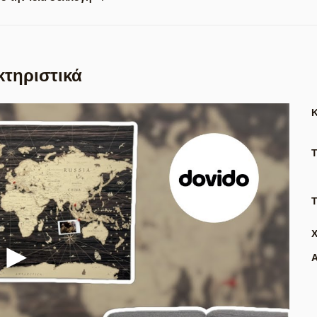
κτηριστικά
Τ
Α