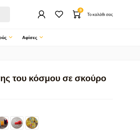
0
Το καλάθι σας
ούς
Αφίσες
της του κόσμου σε σκούρο