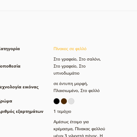
Κατηγορία
Πίνακες σε φελλό
Στο γραφείο
,
Στο σαλόνι
,
Τοποθεσία
Στο γραφείο
,
Στο
υπνοδωμάτιο
σε έντυπη μορφή
,
εχνολογία εικόνας
Πλαισιωμένο
,
Στο φελλό
Χρώμα
ριθμός εξαρτημάτων
1 τεμάχιο
Αμέσως έτοιμο για
κρέμασμα
,
Πίνακας φελλού
μέχρι 3 χιλιοστά πάχος
,
Η