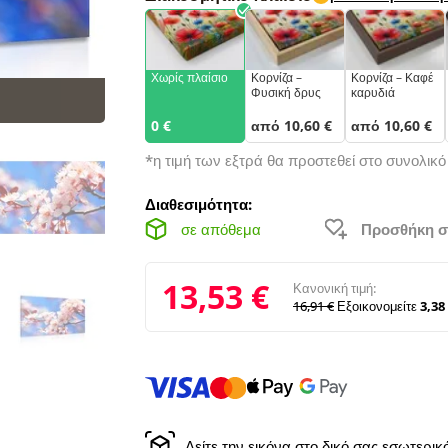
Χωρίς πλαίσιο
Κορνίζα –
Κορνίζα – Καφέ
Φυσική δρυς
καρυδιά
0 €
από 10,60 €
από 10,60 €
*η τιμή των εξτρά θα προστεθεί στο συνολικ
Διαθεσιμότητα:
σε απόθεμα
Προσθήκη σ
13,53 €
Κανονική τιμή:
16,91 €
Εξοικονομείτε
3,38
Δείτε την εικόνα στο δικό σας εσωτερι