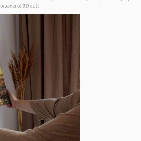
ντυπωσιακό 3D εφέ.