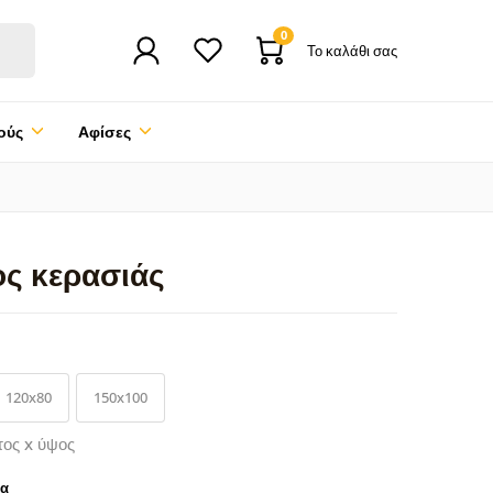
0
Το καλάθι σας
ούς
Αφίσες
ος κερασιάς
120x80
150x100
τος x ύψος
ρα