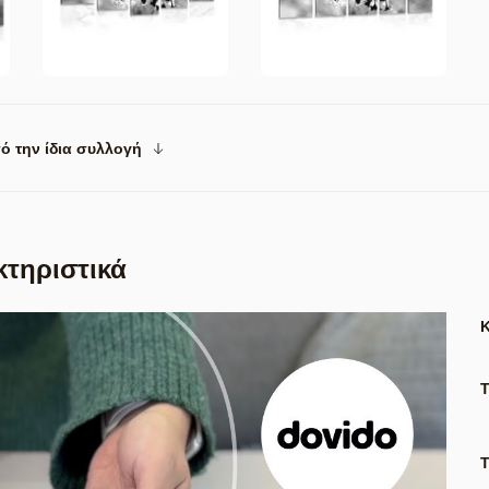
ό την ίδια συλλογή
κτηριστικά
Τ