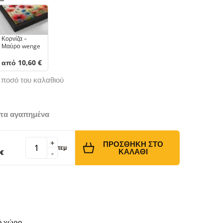
Κορνίζα –
Μαύρο wenge
από 10,60 €
ό ποσό του καλαθιού
τα αγαπημένα
+
ΠΡΟΣΘΉΚΗ ΣΤΟ
τεμ
ΚΑΛΆΘΙ
 €
-
κό χώρο