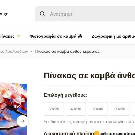
o.gr
Πίνακες
Φωτογραφία σε καμβά 📤
Ζωγραφική με αριθμ
κες λουλουδιών
Πίνακας σε καμβά άνθος κερασιάς
Πίνακας σε καμβά άνθ
Επιλογή μεγέθους:
30x20
40x30
60x40
90x60
*οι διαστάσεις αναφέρονται σε αναλογία πλά
Διακοσμητικό πλαίσιο
μάθετε περισσότε
i