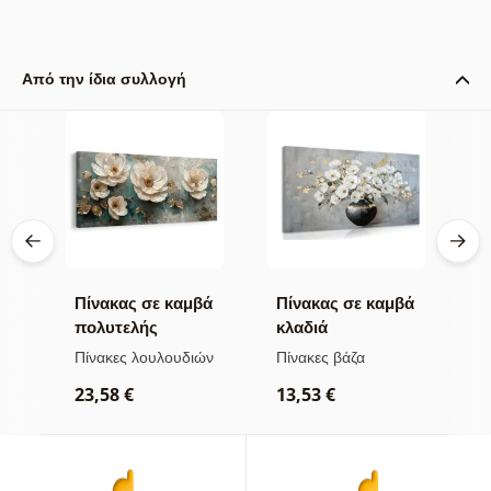
Από την ίδια συλλογή
βά
Πίνακας σε καμβά
Πίνακας σε καμβά
Π
πολυτελής
κλαδιά
α
λουλουδάτη
λουλουδιών σε
χ
ών
Πίνακες λουλουδιών
Πίνακες βάζα
Π
αρμονία
μαύρο βάζο
23,58 €
13,53 €
2