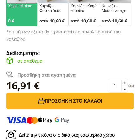
Χωρίς πλαίσιο
Κορνίζα –
Κορνίζα – Καφέ
Κορνίζα –
Φυσική δρυς
καρυδιά
Μαύρο wenge
0 €
από 10,60 €
από 10,60 €
από 10,60 €
*η τιμή των εξτρά θα προστεθεί στο συνολικό ποσό του
καλαθιού
Διαθεσιμότητα:
σε απόθεμα
Προσθήκη στα αγαπημένα
16,91 €
+
τεμ
-
ΠΡΟΣΘΉΚΗ ΣΤΟ ΚΑΛΆΘΙ
Δείτε την εικόνα στο δικό σας εσωτερικό χώρο