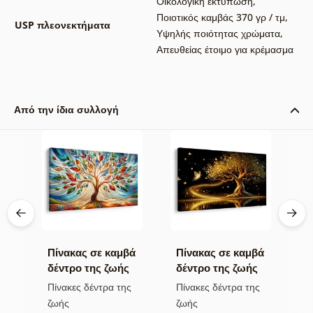
Οικολογική εκτύπωση
,
Ποιοτικός καμβάς 370 γρ / τμ
,
USP πλεονεκτήματα
Υψηλής ποιότητας χρώματα
,
Απευθείας έτοιμο για κρέμασμα
Από την ίδια συλλογή
βά
Πίνακας σε καμβά
Πίνακας σε καμβά
Π
δέντρο της ζωής
δέντρο της ζωής
η
σε πολύχρωμο
χρυσή μαγεία
π
ς
Πίνακες δέντρα της
Πίνακες δέντρα της
Π
βιτρό
ζωής
ζωής
τ