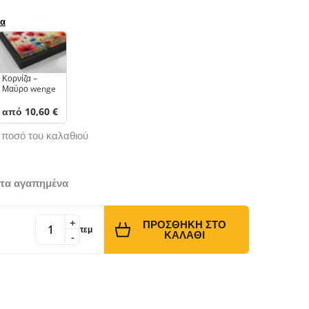
ρα
Κορνίζα –
Μαύρο wenge
από 10,60 €
ό ποσό του καλαθιού
τα αγαπημένα
+
ΠΡΟΣΘΉΚΗ ΣΤΟ
τεμ
ΚΑΛΆΘΙ
-