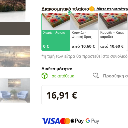
Διακοσμητικό πλαίσιο
μάθετε περισσότε
i
Χωρίς πλαίσιο
Κορνίζα –
Κορνίζα – Καφέ
Φυσική δρυς
καρυδιά
0 €
από 10,60 €
από 10,60 €
*η τιμή των εξτρά θα προστεθεί στο συνολικ
Διαθεσιμότητα:
σε απόθεμα
Προσθήκη σ
16,91 €