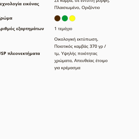
Σε καμβά
,
σε έντυπη μορφή
,
εχνολογία εικόνας
Πλαισιωμένο
,
Οριζόντιο
Χρώμα
ριθμός εξαρτημάτων
1 τεμάχιο
Οικολογική εκτύπωση
,
Ποιοτικός καμβάς 370 γρ /
USP πλεονεκτήματα
τμ
,
Υψηλής ποιότητας
χρώματα
,
Απευθείας έτοιμο
για κρέμασμα