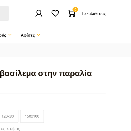
0
Το καλάθι σας
ούς
Αφίσες
οβασίλεμα στην παραλία
120x80
150x100
τος x ύψος