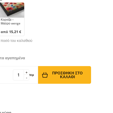
Κορνίζα –
Μαύρο wenge
από 15,21 €
ό ποσό του καλαθιού
τα αγαπημένα
+
ΠΡΟΣΘΉΚΗ ΣΤΟ
τεμ
ΚΑΛΆΘΙ
-
κό χώρο