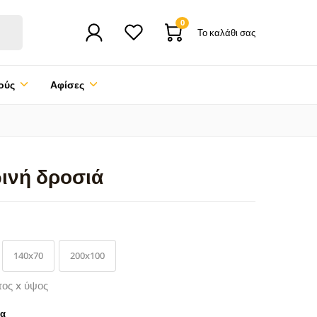
0
Το καλάθι σας
ούς
Αφίσες
ινή δροσιά
140x70
200x100
τος x ύψος
ρα