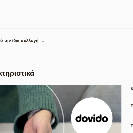
ό την ίδια συλλογή
κτηριστικά
Τ