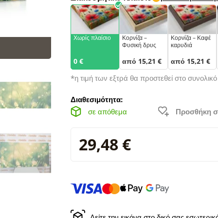
Χωρίς πλαίσιο
Κορνίζα –
Κορνίζα – Καφέ
Φυσική δρυς
καρυδιά
0 €
από 15,21 €
από 15,21 €
*η τιμή των εξτρά θα προστεθεί στο συνολικ
Διαθεσιμότητα:
σε απόθεμα
Προσθήκη σ
29,48 €
Δείτε την εικόνα στο δικό σας εσωτερι