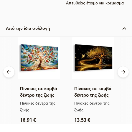
Απευθείας έτοιμο για κρέμασμα
Από την ίδια συλλογή
βά
Πίνακας σε καμβά
Πίνακας σε καμβά
Π
δέντρο της ζωής
δέντρο της ζωής
η
σε πολύχρωμο
χρυσή μαγεία
π
ς
Πίνακες δέντρα της
Πίνακες δέντρα της
Π
βιτρό
ζωής
ζωής
τ
16,91 €
13,53 €
1