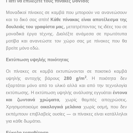
Γιατί να επιλέξετε τους πίνακες Dovido;
Μοναδικοί πίνακες σε καμβά που μπορούν να ανανεώσουν
και το δικό σας σπίτι!
Κάθε πίνακας είναι αποτέλεσμα της
δουλειάς του γραφίστα μας
, μετατρέποντας τις ιδέες του σε
μοναδικά έργα τέχνης. Διαλέξτε ανάμεσα σε πρωτότυπα
μοτίβα και ανανεώστε τον χώρο σας με πίνακες που θα
βρείτε μόνο εδώ.
Εκτύπωση υψηλής ποιότητας
Οι πίνακες σε καμβά εκτυπώνονται σε ποιοτικό καμβά
2
υψηλής αντοχής βάρους
280 g/m
. Η ποιότητα δεν
εξαρτάται μόνο από το υλικό αλλά και από την τεχνολογία
εκτύπωσης. Η εκτύπωση υψηλής ανάλυσης εγγυάται
έντονα
και ζωντανά χρώματα
, χωρίς θαμπές αποχρώσεις.
Χρησιμοποιούμε
οικολογικά μελάνια
χωρίς οσμή, που δεν
εκπέμπουν επιβλαβείς ουσίες — οι πίνακες είναι κατάλληλοι
για κάθε δωμάτιο.
Εύκολη τοποθέτηση