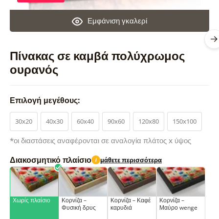
Εμφάνιση γκαλερί
Πίνακας σε καμβά πολύχρωμος
ουρανός
Επιλογή μεγέθους:
30x20
40x30
60x40
90x60
120x80
150x100
*οι διαστάσεις αναφέρονται σε αναλογία πλάτος x ύψος
Διακοσμητικό πλαίσιο
μάθετε περισσότερα
i
Χωρίς πλαίσιο
Κορνίζα –
Κορνίζα – Καφέ
Κορνίζα –
Φυσική δρυς
καρυδιά
Μαύρο wenge