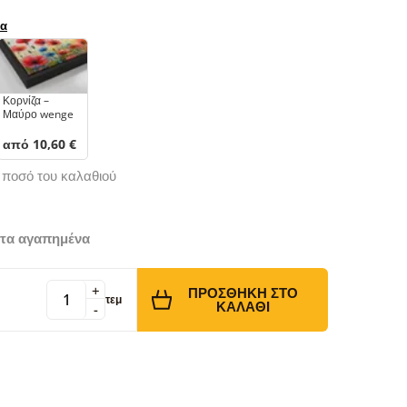
ρα
Κορνίζα –
Μαύρο wenge
από 10,60 €
ό ποσό του καλαθιού
τα αγαπημένα
+
ΠΡΟΣΘΉΚΗ ΣΤΟ
τεμ
ΚΑΛΆΘΙ
-