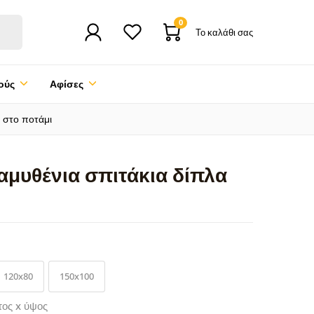
0
Το καλάθι σας
ούς
Αφίσες
 στο ποτάμι
αμυθένια σπιτάκια δίπλα
120x80
150x100
τος x ύψος