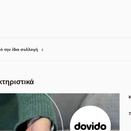
ό την ίδια συλλογή
κτηριστικά