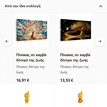
Από την ίδια συλλογή
βά
Πίνακας σε καμβά
Πίνακας σε καμβά
Π
δέντρο της ζωής
δέντρο της ζωής
η
σε πολύχρωμο
χρυσή μαγεία
π
ς
Πίνακες δέντρα της
Πίνακες δέντρα της
Π
βιτρό
ζωής
ζωής
τ
16,91 €
13,53 €
1