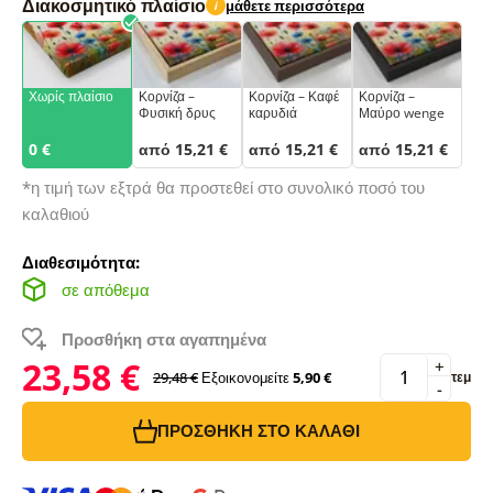
Διακοσμητικό πλαίσιο
μάθετε περισσότερα
i
Χωρίς πλαίσιο
Κορνίζα –
Κορνίζα – Καφέ
Κορνίζα –
Φυσική δρυς
καρυδιά
Μαύρο wenge
0 €
από 15,21 €
από 15,21 €
από 15,21 €
*η τιμή των εξτρά θα προστεθεί στο συνολικό ποσό του
καλαθιού
Διαθεσιμότητα:
σε απόθεμα
Προσθήκη στα αγαπημένα
23,58 €
+
29,48 €
Εξοικονομείτε
5,90 €
τεμ
-
ΠΡΟΣΘΉΚΗ ΣΤΟ ΚΑΛΆΘΙ