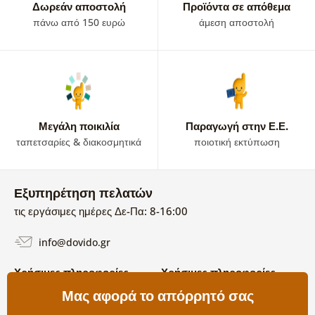
Δωρεάν αποστολή
Προϊόντα σε απόθεμα
πάνω από 150 ευρώ
άμεση αποστολή
Μεγάλη ποικιλία
Παραγωγή στην Ε.Ε.
ταπετσαρίες & διακοσμητικά
ποιοτική εκτύπωση
Εξυπηρέτηση πελατών
τις εργάσιμες ημέρες Δε-Πα: 8-16:00
info@dovido.gr
Χρήσιμες πληροφορίες
Χρήσιμες πληροφορίες
Σχετικά με εμάς
Μας αφορά το απόρρητό σας
Όροι χρήσης και επιστροφών
Συχνές Ερωτήσεις
Πολιτική απορρήτου