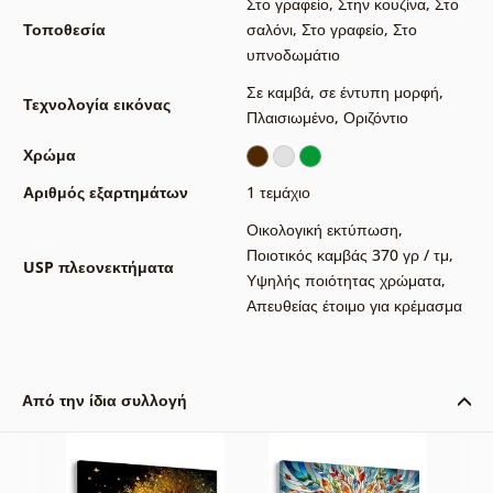
Στο γραφείο
,
Στην κουζίνα
,
Στο
Τοποθεσία
σαλόνι
,
Στο γραφείο
,
Στο
υπνοδωμάτιο
Σε καμβά
,
σε έντυπη μορφή
,
Τεχνολογία εικόνας
Πλαισιωμένο
,
Οριζόντιο
Χρώμα
Αριθμός εξαρτημάτων
1 τεμάχιο
Οικολογική εκτύπωση
,
Ποιοτικός καμβάς 370 γρ / τμ
,
USP πλεονεκτήματα
Υψηλής ποιότητας χρώματα
,
Απευθείας έτοιμο για κρέμασμα
Από την ίδια συλλογή