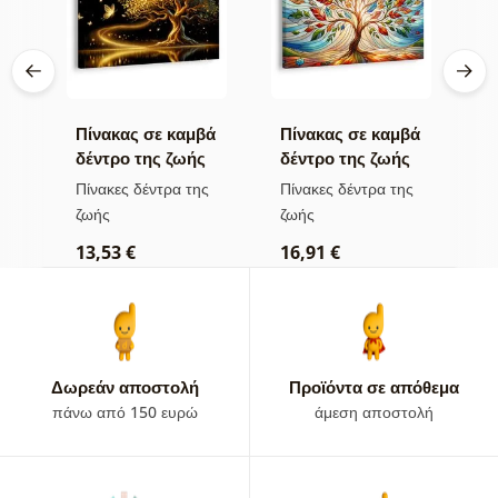
βά
Πίνακας σε καμβά
Πίνακας σε καμβά
Π
ης
δέντρο της ζωής
δέντρο της ζωής
η
χρυσή μαγεία
σε πολύχρωμο
π
ς
Πίνακες δέντρα της
Πίνακες δέντρα της
Π
βιτρό
ζωής
ζωής
τ
13,53 €
16,91 €
1
Δωρεάν αποστολή
Προϊόντα σε απόθεμα
πάνω από 150 ευρώ
άμεση αποστολή