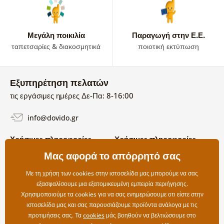
Μεγάλη ποικιλία
Παραγωγή στην Ε.Ε.
ταπετσαρίες & διακοσμητικά
ποιοτική εκτύπωση
Εξυπηρέτηση πελατών
τις εργάσιμες ημέρες Δε-Πα: 8-16:00
info@dovido.gr
Χρήσιμες πληροφορίες
Χρήσιμες πληροφορίες
Σχετικά με εμάς
Μας αφορά το απόρρητό σας
Όροι χρήσης και επιστροφών
Συχνές Ερωτήσεις
Πολιτική απορρήτου
Επικοινωνία
Με τη χρήση των cookies στην ιστοσελίδα μας μπορούμε να σας
Επιλογές αποστολής και
εξασφαλίσουμε μια εξατομικευμένη εμπειρία περιήγησης.
πληρωμής
Χρησιμοποιούμε τα cookies για να σας ενημερώσουμε οτι είστε στην
Επιστροφές
ιστοσελίδα μας και σας παρουσιάζουμε προϊόντα ανάλογα με τις
προτιμήσεις σας. Τα
cookies
μάς βοηθούν να βελτιώσουμε στο