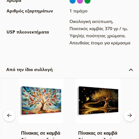
Χρώμα
Αριθμός εξαρτημάτων
1 τεμάχιο
Οικολογική εκτύπωση
,
Ποιοτικός καμβάς 370 γρ / τμ
,
USP πλεονεκτήματα
Υψηλής ποιότητας χρώματα
,
Απευθείας έτοιμο για κρέμασμα
Από την ίδια συλλογή
βά
Πίνακας σε καμβά
Πίνακας σε καμβά
Π