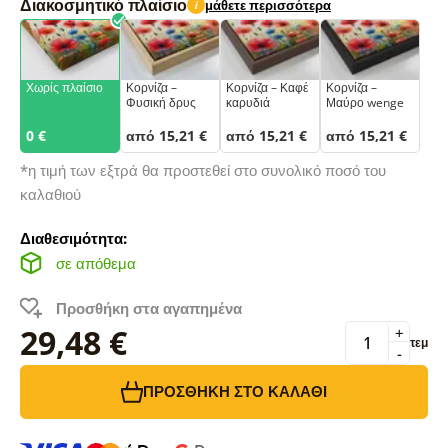
Διακοσμητικό πλαίσιο
μάθετε περισσότερα
i
Χωρίς πλαίσιο
Κορνίζα –
Κορνίζα – Καφέ
Κορνίζα –
Φυσική δρυς
καρυδιά
Μαύρο wenge
0 €
από 15,21 €
από 15,21 €
από 15,21 €
*η τιμή των εξτρά θα προστεθεί στο συνολικό ποσό του
καλαθιού
Διαθεσιμότητα:
σε απόθεμα
Προσθήκη στα αγαπημένα
29,48 €
+
τεμ
-
ΠΡΟΣΘΉΚΗ ΣΤΟ ΚΑΛΆΘΙ