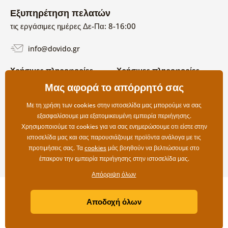
Εξυπηρέτηση πελατών
τις εργάσιμες ημέρες Δε-Πα: 8-16:00
info@dovido.gr
Χρήσιμες πληροφορίες
Χρήσιμες πληροφορίες
Σχετικά με εμάς
Μας αφορά το απόρρητό σας
Όροι χρήσης και επιστροφών
Συχνές Ερωτήσεις
Πολιτική απορρήτου
Επικοινωνία
Με τη χρήση των cookies στην ιστοσελίδα μας μπορούμε να σας
Επιλογές αποστολής και
εξασφαλίσουμε μια εξατομικευμένη εμπειρία περιήγησης.
πληρωμής
Χρησιμοποιούμε τα cookies για να σας ενημερώσουμε οτι είστε στην
Επιστροφές
ιστοσελίδα μας και σας παρουσιάζουμε προϊόντα ανάλογα με τις
προτιμήσεις σας. Τα
cookies
μάς βοηθούν να βελτιώσουμε στο
έπακρον την εμπειρία περιήγησης στην ιστοσελίδα μας.
Απόρριψη όλων
Copyright ©2019 © Dovido.gr.
Αποδοχή όλων
Webdesign
Litvanyi.sk
| Το e-shop δημιουργήθηκε από