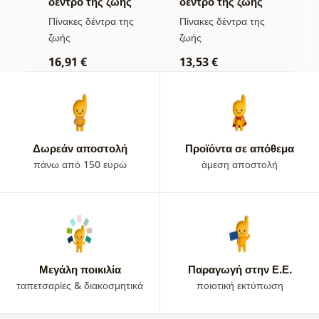
ς
δέντρο της ζωής
δέντρο της ζωής
η
σε πολύχρωμο
χρυσή μαγεία
π
ς
Πίνακες δέντρα της
Πίνακες δέντρα της
Π
βιτρό
ζωής
ζωής
τ
16,91 €
13,53 €
1
Δωρεάν αποστολή
Προϊόντα σε απόθεμα
πάνω από 150 ευρώ
άμεση αποστολή
Μεγάλη ποικιλία
Παραγωγή στην Ε.Ε.
ταπετσαρίες & διακοσμητικά
ποιοτική εκτύπωση