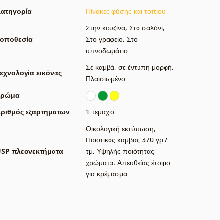
Κατηγορία
Πίνακες φύσης και τοπίου
Στην κουζίνα
,
Στο σαλόνι
,
Τοποθεσία
Στο γραφείο
,
Στο
υπνοδωμάτιο
Σε καμβά
,
σε έντυπη μορφή
,
εχνολογία εικόνας
Πλαισιωμένο
Χρώμα
ριθμός εξαρτημάτων
1 τεμάχιο
Οικολογική εκτύπωση
,
Ποιοτικός καμβάς 370 γρ /
USP πλεονεκτήματα
τμ
,
Υψηλής ποιότητας
χρώματα
,
Απευθείας έτοιμο
για κρέμασμα