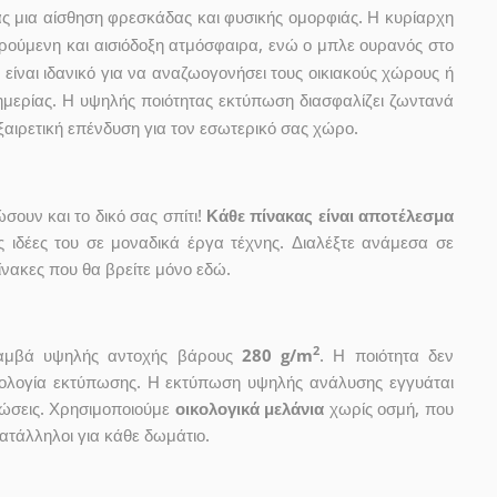
ας μια αίσθηση φρεσκάδας και φυσικής ομορφιάς. Η κυρίαρχη
ρούμενη και αισιόδοξη ατμόσφαιρα, ενώ ο μπλε ουρανός στο
είναι ιδανικό για να αναζωογονήσει τους οικιακούς χώρους ή
ημερίας. Η υψηλής ποιότητας εκτύπωση διασφαλίζει ζωντανά
ξαιρετική επένδυση για τον εσωτερικό σας χώρο.
ουν και το δικό σας σπίτι!
Κάθε πίνακας είναι αποτέλεσμα
ις ιδέες του σε μοναδικά έργα τέχνης. Διαλέξτε ανάμεσα σε
νακες που θα βρείτε μόνο εδώ.
2
 καμβά υψηλής αντοχής βάρους
280 g/m
. Η ποιότητα δεν
χνολογία εκτύπωσης. Η εκτύπωση υψηλής ανάλυσης εγγυάται
ώσεις. Χρησιμοποιούμε
οικολογικά μελάνια
χωρίς οσμή, που
κατάλληλοι για κάθε δωμάτιο.