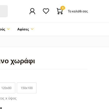
0
Το καλάθι σας
ούς
Αφίσες
ινο χωράφι
120x80
150x100
τος x ύψος
ρα