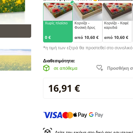
Χωρίς πλαίσιο
Κορνίζα –
Κορνίζα – Καφέ
Φυσική δρυς
καρυδιά
0 €
από 10,60 €
από 10,60 €
*η τιμή των εξτρά θα προστεθεί στο συνολικ
Διαθεσιμότητα:
σε απόθεμα
Προσθήκη σ
16,91 €
Δείτε την εικόνα στο δικό σας εσωτερι