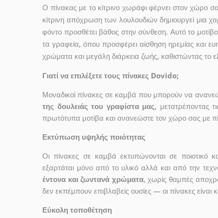
Ο πίνακας με το κίτρινο χωράφι φέρνει στον χώρο σ
κίτρινη απόχρωση των λουλουδιών δημιουργεί μια χα
φόντο προσθέτει βάθος στην σύνθεση. Αυτό το μοτίβο 
τα γραφεία, όπου προσφέρει αίσθηση ηρεμίας και ευ
χρώματα και μεγάλη διάρκεια ζωής, καθιστώντας το ε
Γιατί να επιλέξετε τους πίνακες Dovido;
Μοναδικοί πίνακες σε καμβά που μπορούν να ανανεώσ
της δουλειάς του γραφίστα μας
, μετατρέποντας τ
πρωτότυπα μοτίβα και ανανεώστε τον χώρο σας με πί
Εκτύπωση υψηλής ποιότητας
Οι πίνακες σε καμβά εκτυπώνονται σε ποιοτικό
εξαρτάται μόνο από το υλικό αλλά και από την τε
έντονα και ζωντανά χρώματα
, χωρίς θαμπές αποχρ
δεν εκπέμπουν επιβλαβείς ουσίες — οι πίνακες είναι 
Εύκολη τοποθέτηση