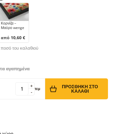
Κορνίζα –
Μαύρο wenge
από 10,60 €
ό ποσό του καλαθιού
τα αγαπημένα
+
ΠΡΟΣΘΉΚΗ ΣΤΟ
τεμ
ΚΑΛΆΘΙ
-
κό χώρο