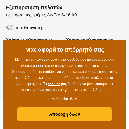
Εξυπηρέτηση πελατών
τις εργάσιμες ημέρες Δε-Πα: 8-16:00
info@dovido.gr
Χρήσιμες πληροφορίες
Χρήσιμες πληροφορίες
Σχετικά με εμάς
Μας αφορά το απόρρητό σας
Όροι χρήσης και επιστροφών
Συχνές Ερωτήσεις
Πολιτική απορρήτου
Επικοινωνία
Με τη χρήση των cookies στην ιστοσελίδα μας μπορούμε να σας
Επιλογές αποστολής και
εξασφαλίσουμε μια εξατομικευμένη εμπειρία περιήγησης.
πληρωμής
Χρησιμοποιούμε τα cookies για να σας ενημερώσουμε οτι είστε στην
Επιστροφές
ιστοσελίδα μας και σας παρουσιάζουμε προϊόντα ανάλογα με τις
προτιμήσεις σας. Τα
cookies
μάς βοηθούν να βελτιώσουμε στο
έπακρον την εμπειρία περιήγησης στην ιστοσελίδα μας.
Απόρριψη όλων
Copyright ©2019 © Dovido.gr.
Αποδοχή όλων
Webdesign
Litvanyi.sk
| Το e-shop δημιουργήθηκε από