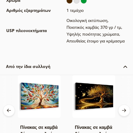
Χρώμα
Αριθμός εξαρτημάτων
1 τεμάχιο
Οικολογική εκτύπωση
,
Ποιοτικός καμβάς 370 γρ / τμ
,
USP πλεονεκτήματα
Υψηλής ποιότητας χρώματα
,
Απευθείας έτοιμο για κρέμασμα
Από την ίδια συλλογή
βά
Πίνακας σε καμβά
Πίνακας σε καμβά
Π