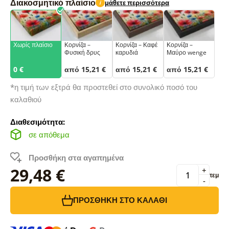
Διακοσμητικό πλαίσιο
μάθετε περισσότερα
i
Χωρίς πλαίσιο
Κορνίζα –
Κορνίζα – Καφέ
Κορνίζα –
Φυσική δρυς
καρυδιά
Μαύρο wenge
0 €
από 15,21 €
από 15,21 €
από 15,21 €
*η τιμή των εξτρά θα προστεθεί στο συνολικό ποσό του
καλαθιού
Διαθεσιμότητα:
σε απόθεμα
Προσθήκη στα αγαπημένα
29,48 €
+
τεμ
-
ΠΡΟΣΘΉΚΗ ΣΤΟ ΚΑΛΆΘΙ