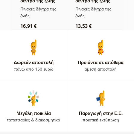
ς
δέντρο της ζωής
δέντρο της ζωής
η
σε πολύχρωμο
χρυσή μαγεία
π
ς
Πίνακες δέντρα της
Πίνακες δέντρα της
Π
βιτρό
ζωής
ζωής
τ
16,91 €
13,53 €
1
Δωρεάν αποστολή
Προϊόντα σε απόθεμα
πάνω από 150 ευρώ
άμεση αποστολή
Μεγάλη ποικιλία
Παραγωγή στην Ε.Ε.
ταπετσαρίες & διακοσμητικά
ποιοτική εκτύπωση