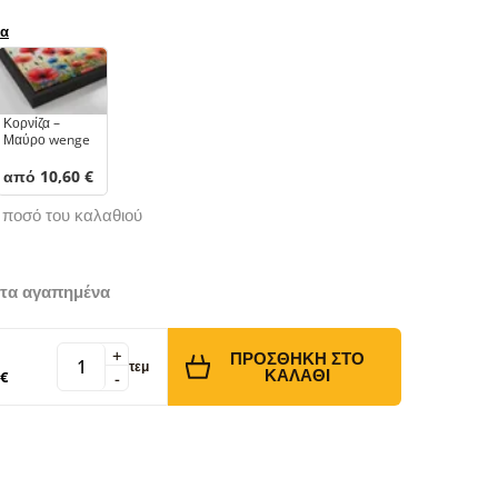
ρα
Κορνίζα –
Μαύρο wenge
από 10,60 €
ό ποσό του καλαθιού
τα αγαπημένα
+
ΠΡΟΣΘΉΚΗ ΣΤΟ
τεμ
ΚΑΛΆΘΙ
 €
-