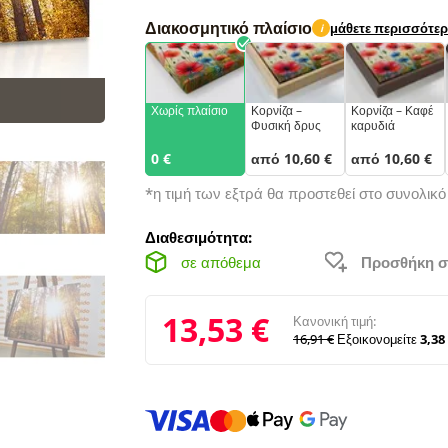
Διακοσμητικό πλαίσιο
μάθετε περισσότε
i
Χωρίς πλαίσιο
Κορνίζα –
Κορνίζα – Καφέ
Φυσική δρυς
καρυδιά
0 €
από 10,60 €
από 10,60 €
*η τιμή των εξτρά θα προστεθεί στο συνολικ
Διαθεσιμότητα:
σε απόθεμα
Προσθήκη σ
13,53 €
Κανονική τιμή:
16,91 €
Εξοικονομείτε
3,38