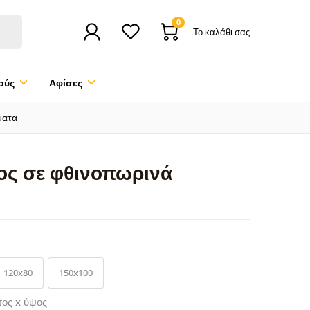
0
Το καλάθι σας
ούς
Αφίσες
ματα
ος σε φθινοπωρινά
120x80
150x100
τος x ύψος