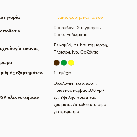
Κατηγορία
Πίνακες φύσης και τοπίου
Στο σαλόνι
,
Στο γραφείο
,
Τοποθεσία
Στο υπνοδωμάτιο
Σε καμβά
,
σε έντυπη μορφή
,
εχνολογία εικόνας
Πλαισιωμένο
,
Οριζόντιο
Χρώμα
ριθμός εξαρτημάτων
1 τεμάχιο
Οικολογική εκτύπωση
,
Ποιοτικός καμβάς 370 γρ /
USP πλεονεκτήματα
τμ
,
Υψηλής ποιότητας
χρώματα
,
Απευθείας έτοιμο
για κρέμασμα