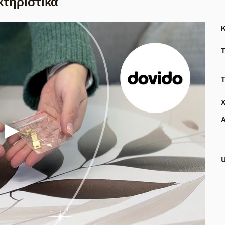
κτηριστικά
Τ
Α