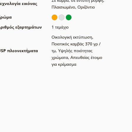
Σε καμβά
,
σε έντυπη μορφή
,
εχνολογία εικόνας
Πλαισιωμένο
,
Οριζόντιο
Χρώμα
ριθμός εξαρτημάτων
1 τεμάχιο
Οικολογική εκτύπωση
,
Ποιοτικός καμβάς 370 γρ /
USP πλεονεκτήματα
τμ
,
Υψηλής ποιότητας
χρώματα
,
Απευθείας έτοιμο
για κρέμασμα