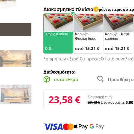
Διακοσμητικό πλαίσιο
μάθετε περισσότε
i
Χωρίς πλαίσιο
Κορνίζα –
Κορνίζα – Καφέ
Φυσική δρυς
καρυδιά
0 €
από 15,21 €
από 15,21 €
*η τιμή των εξτρά θα προστεθεί στο συνολικ
Διαθεσιμότητα:
σε απόθεμα
Προσθήκη σ
23,58 €
Κανονική τιμή:
29,48 €
Εξοικονομείτε
5,90