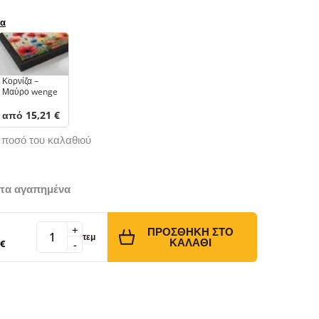
ρα
Κορνίζα –
Μαύρο wenge
από 15,21 €
ό ποσό του καλαθιού
τα αγαπημένα
+
ΠΡΟΣΘΉΚΗ ΣΤΟ
τεμ
ΚΑΛΆΘΙ
 €
-