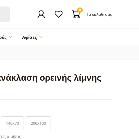
0
Το καλάθι σας
ούς
Αφίσες
ανάκλαση ορεινής λίμνης
140x70
200x100
τος x ύψος