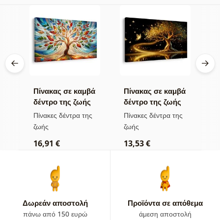
βά
Πίνακας σε καμβά
Πίνακας σε καμβά
Π
δέντρο της ζωής
δέντρο της ζωής
η
σε πολύχρωμο
χρυσή μαγεία
π
ς
Πίνακες δέντρα της
Πίνακες δέντρα της
Π
βιτρό
ζωής
ζωής
τ
16,91 €
13,53 €
1
Δωρεάν αποστολή
Προϊόντα σε απόθεμα
πάνω από 150 ευρώ
άμεση αποστολή