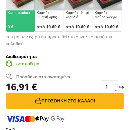
Χωρίς πλαίσιο
Κορνίζα –
Κορνίζα – Καφέ
Κορνίζα –
Φυσική δρυς
καρυδιά
Μαύρο wenge
0 €
από 10,60 €
από 10,60 €
από 10,60 €
*η τιμή των εξτρά θα προστεθεί στο συνολικό ποσό του
καλαθιού
Διαθεσιμότητα:
σε απόθεμα
Προσθήκη στα αγαπημένα
16,91 €
+
τεμ
-
ΠΡΟΣΘΉΚΗ ΣΤΟ ΚΑΛΆΘΙ