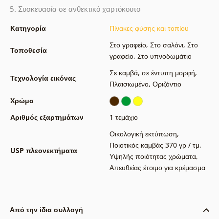
5. Συσκευασία σε ανθεκτικό χαρτόκουτο
Κατηγορία
Πίνακες φύσης και τοπίου
Στο γραφείο
,
Στο σαλόνι
,
Στο
Τοποθεσία
γραφείο
,
Στο υπνοδωμάτιο
Σε καμβά
,
σε έντυπη μορφή
,
Τεχνολογία εικόνας
Πλαισιωμένο
,
Οριζόντιο
Χρώμα
Αριθμός εξαρτημάτων
1 τεμάχιο
Οικολογική εκτύπωση
,
Ποιοτικός καμβάς 370 γρ / τμ
,
USP πλεονεκτήματα
Υψηλής ποιότητας χρώματα
,
Απευθείας έτοιμο για κρέμασμα
Από την ίδια συλλογή