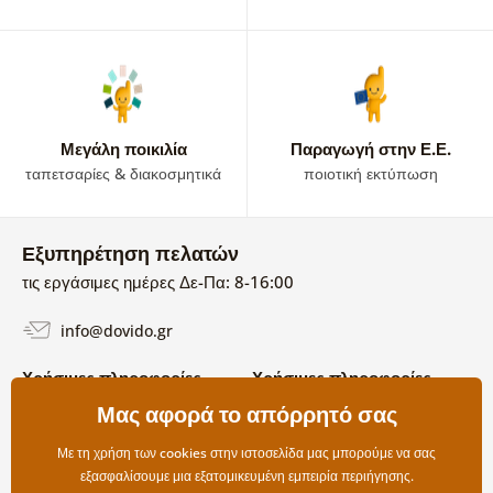
Μεγάλη ποικιλία
Παραγωγή στην Ε.Ε.
ταπετσαρίες & διακοσμητικά
ποιοτική εκτύπωση
Εξυπηρέτηση πελατών
τις εργάσιμες ημέρες Δε-Πα: 8-16:00
info@dovido.gr
Χρήσιμες πληροφορίες
Χρήσιμες πληροφορίες
Σχετικά με εμάς
Μας αφορά το απόρρητό σας
Όροι χρήσης και επιστροφών
Συχνές Ερωτήσεις
Πολιτική απορρήτου
Επικοινωνία
Με τη χρήση των cookies στην ιστοσελίδα μας μπορούμε να σας
Επιλογές αποστολής και
εξασφαλίσουμε μια εξατομικευμένη εμπειρία περιήγησης.
πληρωμής