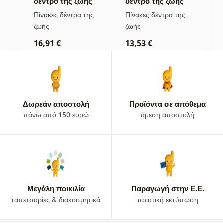
ς
δέντρο της ζωής
δέντρο της ζωής
η
σε πολύχρωμο
χρυσή μαγεία
π
ς
Πίνακες δέντρα της
Πίνακες δέντρα της
Π
βιτρό
ζωής
ζωής
τ
16,91 €
13,53 €
1
Δωρεάν αποστολή
Προϊόντα σε απόθεμα
πάνω από 150 ευρώ
άμεση αποστολή
Μεγάλη ποικιλία
Παραγωγή στην Ε.Ε.
ταπετσαρίες & διακοσμητικά
ποιοτική εκτύπωση