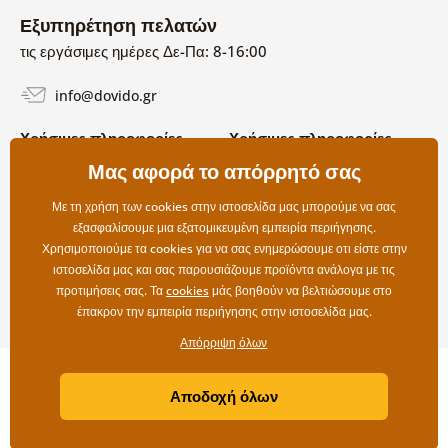
Εξυπηρέτηση πελατών
τις εργάσιμες ημέρες Δε-Πα: 8-16:00
info@dovido.gr
Χρήσιμες πληροφορίες
Χρήσιμες πληροφορίες
Σχετικά με εμάς
Μας αφορά το απόρρητό σας
Όροι χρήσης και επιστροφών
Συχνές Ερωτήσεις
Πολιτική απορρήτου
Επικοινωνία
Με τη χρήση των cookies στην ιστοσελίδα μας μπορούμε να σας
Επιλογές αποστολής και
εξασφαλίσουμε μια εξατομικευμένη εμπειρία περιήγησης.
πληρωμής
Χρησιμοποιούμε τα cookies για να σας ενημερώσουμε οτι είστε στην
Επιστροφές
ιστοσελίδα μας και σας παρουσιάζουμε προϊόντα ανάλογα με τις
προτιμήσεις σας. Τα
cookies
μάς βοηθούν να βελτιώσουμε στο
έπακρον την εμπειρία περιήγησης στην ιστοσελίδα μας.
Απόρριψη όλων
Copyright ©2019 © Dovido.gr.
Αποδοχή όλων
Webdesign
Litvanyi.sk
| Το e-shop δημιουργήθηκε από