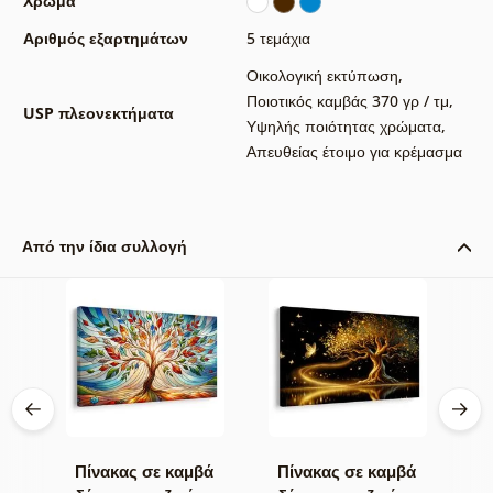
Χρώμα
Αριθμός εξαρτημάτων
5 τεμάχια
Οικολογική εκτύπωση
,
Ποιοτικός καμβάς 370 γρ / τμ
,
USP πλεονεκτήματα
Υψηλής ποιότητας χρώματα
,
Απευθείας έτοιμο για κρέμασμα
Από την ίδια συλλογή
βά
Πίνακας σε καμβά
Πίνακας σε καμβά
Π