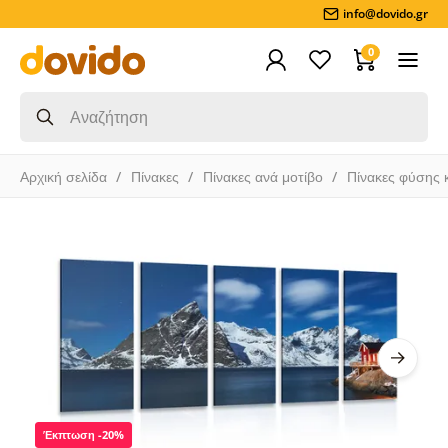
info@dovido.gr
0
Αρχική σελίδα
Πίνακες
Πίνακες ανά μοτίβο
Πίνακες φύσης 
Έκπτωση -20%