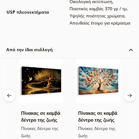
Οικολογική εκτύπωση
,
Ποιοτικός καμβάς 370 γρ / τμ
,
USP πλεονεκτήματα
Υψηλής ποιότητας χρώματα
,
Απευθείας έτοιμο για κρέμασμα
Από την ίδια συλλογή
βά
Πίνακας σε καμβά
Πίνακας σε καμβά
Π
ης
δέντρο της ζωής
δέντρο της ζωής
η
χρυσή μαγεία
σε πολύχρωμο
π
ς
Πίνακες δέντρα της
Πίνακες δέντρα της
Π
βιτρό
ζωής
ζωής
τ