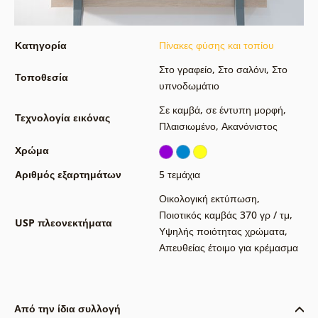
Κατηγορία
Πίνακες φύσης και τοπίου
Στο γραφείο
,
Στο σαλόνι
,
Στο
Τοποθεσία
υπνοδωμάτιο
Σε καμβά
,
σε έντυπη μορφή
,
Τεχνολογία εικόνας
Πλαισιωμένο
,
Ακανόνιστος
Χρώμα
Αριθμός εξαρτημάτων
5 τεμάχια
Οικολογική εκτύπωση
,
Ποιοτικός καμβάς 370 γρ / τμ
,
USP πλεονεκτήματα
Υψηλής ποιότητας χρώματα
,
Απευθείας έτοιμο για κρέμασμα
Από την ίδια συλλογή