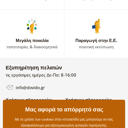
Μεγάλη ποικιλία
Παραγωγή στην Ε.Ε.
ταπετσαρίες & διακοσμητικά
ποιοτική εκτύπωση
Εξυπηρέτηση πελατών
τις εργάσιμες ημέρες Δε-Πα: 8-16:00
info@dovido.gr
Χρήσιμες πληροφορίες
Χρήσιμες πληροφορίες
Σχετικά με εμάς
Μας αφορά το απόρρητό σας
Όροι χρήσης και επιστροφών
Συχνές Ερωτήσεις
Πολιτική απορρήτου
Επικοινωνία
Με τη χρήση των cookies στην ιστοσελίδα μας μπορούμε να σας
Επιλογές αποστολής και
εξασφαλίσουμε μια εξατομικευμένη εμπειρία περιήγησης.
πληρωμής