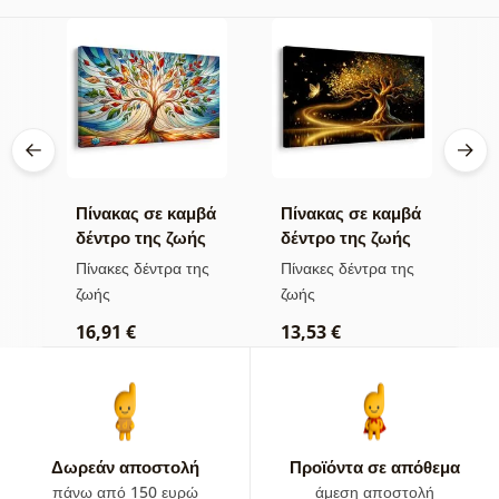
βά
Πίνακας σε καμβά
Πίνακας σε καμβά
Π
δέντρο της ζωής
δέντρο της ζωής
η
σε πολύχρωμο
χρυσή μαγεία
π
ς
Πίνακες δέντρα της
Πίνακες δέντρα της
Π
βιτρό
ζωής
ζωής
τ
16,91 €
13,53 €
1
Δωρεάν αποστολή
Προϊόντα σε απόθεμα
πάνω από 150 ευρώ
άμεση αποστολή