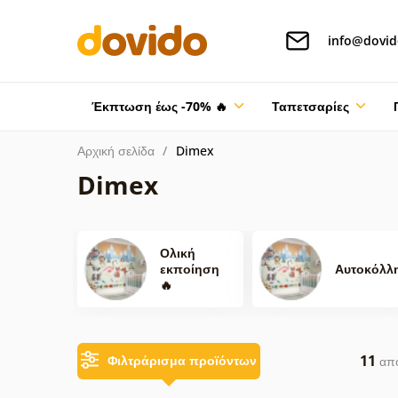
info@dovid
Έκπτωση έως -70% 🔥
Ταπετσαρίες
Αρχική σελίδα
Dimex
Dimex
Ολική
εκποίηση
Αυτοκόλλ
🔥
11
Φιλτράρισμα προϊόντων
απο