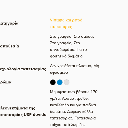
Vintage και ρετρό
Κατηγορία
ταπετσαρίες
Στο γραφείο
,
Στο σαλόνι
,
Στο γραφείο
,
Στο
Τοποθεσία
υπνοδωμάτιο
,
Για το
φοιτητικό δωμάτιο
Δεν χρειάζεται πλύσιμο
,
Μη
εχνολογία ταπετσαρίας
υφασμένο
Χρώμα
Μη υφασμένο βάρους 170
γρ/τμ
,
Άοσμο προϊόν,
κατάλληλο και για παιδικά
λεονεκτήματα της
δωμάτια
,
Δωρεάν κόλλα
απετσαρίας USP dovido
ταπετσαρίας
,
Ταπετσαρία
τοίχου από λωρίδες