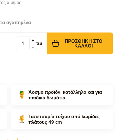
τος x ύψος
τα αγαπημένα
+
ΠΡΟΣΘΉΚΗ ΣΤΟ
τεμ
ΚΑΛΆΘΙ
-
Άοσμο προϊόν, κατάλληλο και για
παιδικά δωμάτια
Ταπετσαρία τοίχου από λωρίδες
πλάτους 49 cm