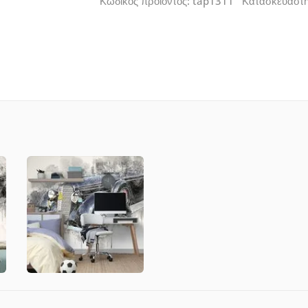
Κωδικός προϊόντος: tap1311 Κατασκευαστ