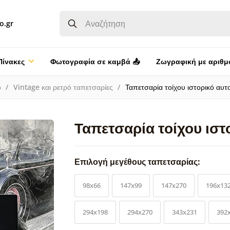
o.gr
Πίνακες
Φωτογραφία σε καμβά 📤
Ζωγραφική με αριθμ
ο
Vintage και ρετρό ταπετσαρίες
Ταπετσαρία τοίχου ιστορικό αυτ
Ταπετσαρία τοίχου ιστ
Επιλογή μεγέθους ταπετσαρίας:
98x66
147x99
147x270
196x13
294x198
294x270
343x231
392