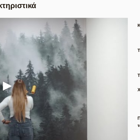
κτηριστικά
Τ
Π
τ