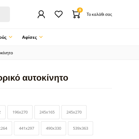
0
Το καλάθι σας
ούς
Αφίσες
οκίνητο
ορικό αυτοκίνητο
2
196x270
245x165
245x270
x264
441x297
490x330
539x363