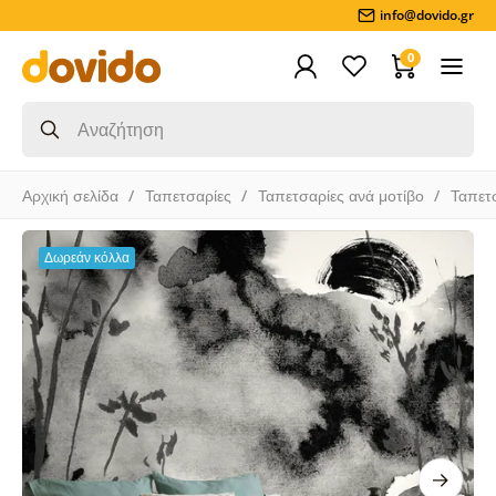
info@dovido.gr
0
Αρχική σελίδα
Ταπετσαρίες
Ταπετσαρίες ανά μοτίβο
Ταπετ
Δωρεάν κόλλα