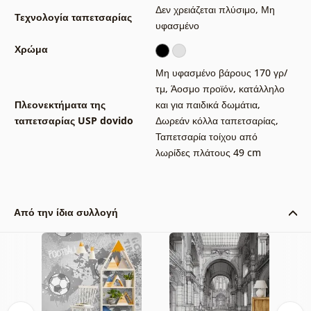
Δεν χρειάζεται πλύσιμο
,
Μη
Τεχνολογία ταπετσαρίας
υφασμένο
Χρώμα
Μη υφασμένο βάρους 170 γρ/
τμ
,
Άοσμο προϊόν, κατάλληλο
Πλεονεκτήματα της
και για παιδικά δωμάτια
,
ταπετσαρίας USP dovido
Δωρεάν κόλλα ταπετσαρίας
,
Ταπετσαρία τοίχου από
λωρίδες πλάτους 49 cm
Από την ίδια συλλογή