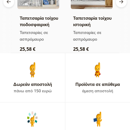
Ταπετσαρία τοίχου
Ταπετσαρία τοίχου
Α
ποδοσφαιρική
ιστορική
φ
μπάλα σε γκρι
αρχιτεκτονική σε
δ
Ταπετσαρίες σε
Ταπετσαρίες σε
Α
χρώμα
ασπρόμαυρο
α
ασπρόμαυρο
ασπρόμαυρο
τ
σχέδιο
ο
25,58 €
25,58 €
2
Δωρεάν αποστολή
Προϊόντα σε απόθεμα
πάνω από 150 ευρώ
άμεση αποστολή