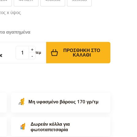
τος x ύψος
τα αγαπημένα
+
ΠΡΟΣΘΉΚΗ ΣΤΟ
τεμ
ΚΑΛΆΘΙ
 €
-
Μη υφασμένο βάρους 170 γρ/τμ
Δωρεάν κόλλα για
φωτοταπετσαρία