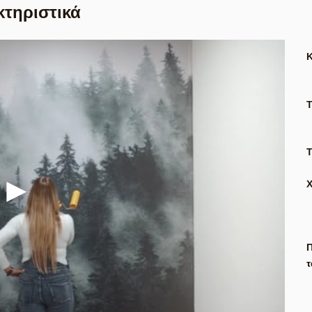
κτηριστικά
Τ
Π
τ