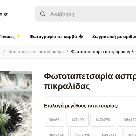
o.gr
Πίνακες
Φωτογραφία σε καμβά 📤
Ζωγραφική με αριθμ
ο
Ταπετσαρίες σε ασπρόμαυρο
Φωτοταπετσαρία ασπρόμαυρη λεπ
Φωτοταπετσαρία ασπρ
πικραλίδας
Επιλογή μεγέθους ταπετσαρίας:
98x66
147x99
147x270
196x13
294x198
294x270
343x231
392