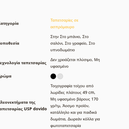
Ταπετσαρίες σε
Κατηγορία
ασπρόμαυρο
Στην Στο μπάνιο
,
Στο
Τοποθεσία
σαλόνι
,
Στο γραφείο
,
Στο
υπνοδωμάτιο
Δεν χρειάζεται πλύσιμο
,
Μη
εχνολογία ταπετσαρίας
υφασμένο
Χρώμα
Τοιχογραφία τοίχου από
λωρίδες πλάτους 49 cm
,
Μη υφασμένο βάρους 170
λεονεκτήματα της
γρ/τμ
,
Άοσμο προϊόν,
απετσαρίας USP dovido
κατάλληλο και για παιδικά
δωμάτια
,
Δωρεάν κόλλα για
φωτοταπετσαρία