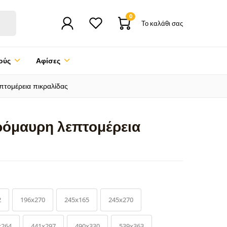
0
Το καλάθι σας
ούς
Αφίσες
τομέρεια πικραλίδας
όμαυρη λεπτομέρεια
2
196x270
245x165
245x270
x264
441x297
490x330
539x363