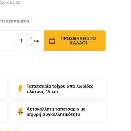
τος x ύψος
τα αγαπημένα
+
ΠΡΟΣΘΉΚΗ ΣΤΟ
τεμ
ΚΑΛΆΘΙ
-
Ταπετσαρία τοίχου από λωρίδες
πλάτους 49 cm
Αυτοκόλλητη ταπετσαρία με
ισχυρή συγκολλητικότητα