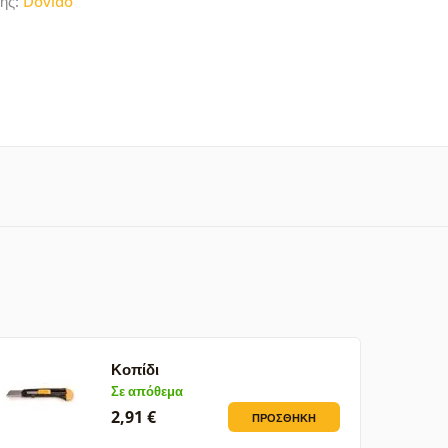
ής:
Dovido
Κοπίδι
Σε απόθεμα
2,91 €
ΠΡΟΣΘΉΚΗ