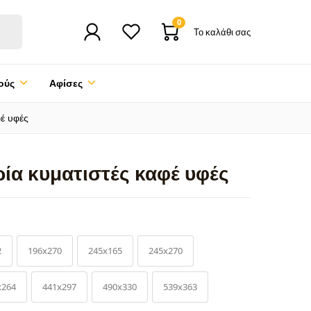
0
Το καλάθι σας
ούς
Αφίσες
έ υφές
ία κυματιστές καφέ υφές
2
196x270
245x165
245x270
x264
441x297
490x330
539x363