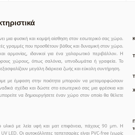
κτηριστικά
ει μια φυσική και κομψή αίσθηση στον εσωτερικό σας χώρο.
στές γραμμές που προσθέτουν βάθος και δυναμική στον χώρο.
αι αρμονίας, ιδανικοί για ένα χαλαρωτικό περιβάλλον. Η
ορους χώρους, όπως σαλόνια, υπνοδωμάτια ή γραφεία. Το
 εξασφαλίζουν μεγάλη διάρκεια ζωής και εύκολη συντήρηση.
Τ
γούμε με έμφαση στην ποιότητα μπορούν να μεταμορφώσουν
ναδικά σχέδια και δώστε στο εσωτερικό σας μια φρέσκια και
μπορείτε να δημιουργήσετε έναν χώρο στον οποίο θα θέλετε
Π
ό υλικό με λεία υφή και ματ επιφάνεια, πάχους 90 µm. Η
τ
UV LED. Οι αυτοκόλλητες ταπετσαρίες είναι PVC-free (χωρίς