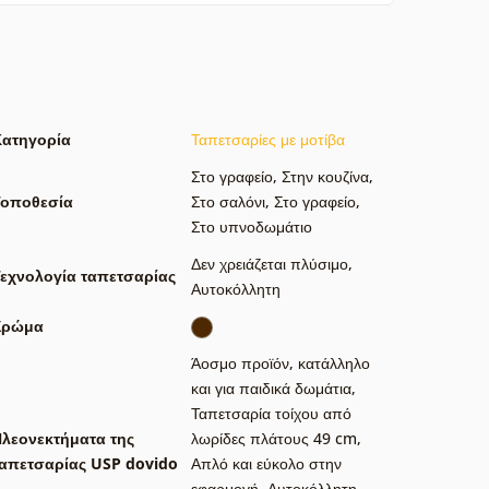
Κατηγορία
Ταπετσαρίες με μοτίβα
Στο γραφείο
,
Στην κουζίνα
,
Τοποθεσία
Στο σαλόνι
,
Στο γραφείο
,
Στο υπνοδωμάτιο
Δεν χρειάζεται πλύσιμο
,
εχνολογία ταπετσαρίας
Αυτοκόλλητη
Χρώμα
Άοσμο προϊόν, κατάλληλο
και για παιδικά δωμάτια
,
Ταπετσαρία τοίχου από
λεονεκτήματα της
λωρίδες πλάτους 49 cm
,
απετσαρίας USP dovido
Απλό και εύκολο στην
εφαρμογή
,
Αυτοκόλλητη