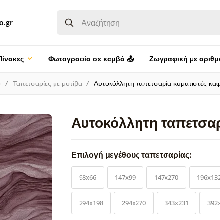
o.gr
Πίνακες
Φωτογραφία σε καμβά 📤
Ζωγραφική με αριθμ
ο
Ταπετσαρίες με μοτίβα
Αυτοκόλλητη ταπετσαρία κυματιστές καφ
Αυτοκόλλητη ταπετσαρ
Επιλογή μεγέθους ταπετσαρίας:
98x66
147x99
147x270
196x13
294x198
294x270
343x231
392