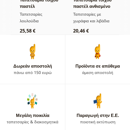
παστέλ
παστέλ ανθισμένο
π
αγριολούλουδα
λιβάδι
λ
Ταπετσαρίες
Ταπετσαρίες με
Τ
το
λουλούδια
χωράφια και λιβάδια
λ
25,58 €
20,46 €
2
Δωρεάν αποστολή
Προϊόντα σε απόθεμα
πάνω από 150 ευρώ
άμεση αποστολή
Μεγάλη ποικιλία
Παραγωγή στην Ε.Ε.
ταπετσαρίες & διακοσμητικά
ποιοτική εκτύπωση