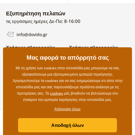
Εξυπηρέτηση πελατών
τις εργάσιμες ημέρες Δε-Πα: 8-16:00
info@dovido.gr
Χρήσιμες πληροφορίες
Χρήσιμες πληροφορίες
Σχετικά με εμάς
Μας αφορά το απόρρητό σας
Όροι χρήσης και επιστροφών
Συχνές Ερωτήσεις
Πολιτική απορρήτου
Επικοινωνία
Με τη χρήση των cookies στην ιστοσελίδα μας μπορούμε να σας
Επιλογές αποστολής και
εξασφαλίσουμε μια εξατομικευμένη εμπειρία περιήγησης.
πληρωμής
Χρησιμοποιούμε τα cookies για να σας ενημερώσουμε οτι είστε στην
Επιστροφές
ιστοσελίδα μας και σας παρουσιάζουμε προϊόντα ανάλογα με τις
προτιμήσεις σας. Τα
cookies
μάς βοηθούν να βελτιώσουμε στο
έπακρον την εμπειρία περιήγησης στην ιστοσελίδα μας.
Απόρριψη όλων
Copyright ©2019 © Dovido.gr.
Αποδοχή όλων
Webdesign
Litvanyi.sk
| Το e-shop δημιουργήθηκε από