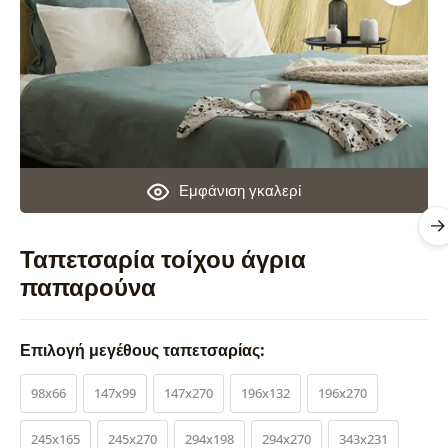
Εμφάνιση γκαλερί
Ταπετσαρία τοίχου άγρια
παπαρούνα
Επιλογή μεγέθους ταπετσαρίας:
98x66
147x99
147x270
196x132
196x270
245x165
245x270
294x198
294x270
343x231