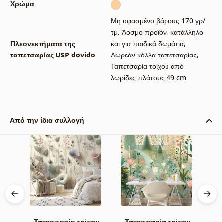
Χρώμα
Μη υφασμένο βάρους 170 γρ/
τμ
,
Άοσμο προϊόν, κατάλληλο
Πλεονεκτήματα της
και για παιδικά δωμάτια
,
ταπετσαρίας USP dovido
Δωρεάν κόλλα ταπετσαρίας
,
Ταπετσαρία τοίχου από
λωρίδες πλάτους 49 cm
Από την ίδια συλλογή
Ταπετσαρία τοίχου
Ταπετσαρία τοίχου
Τ