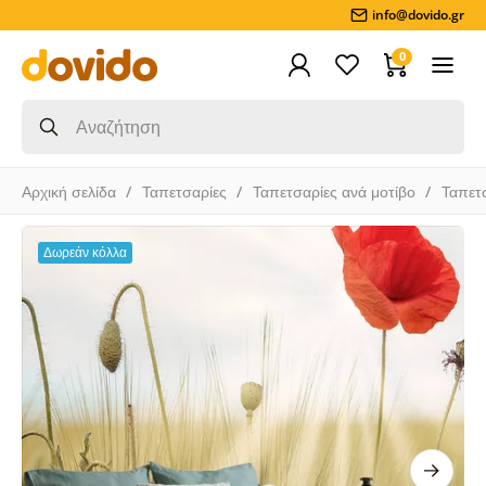
info@dovido.gr
0
Αρχική σελίδα
Ταπετσαρίες
Ταπετσαρίες ανά μοτίβο
Ταπετ
Δωρεάν κόλλα