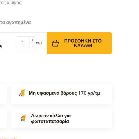
τος x ύψος
τα αγαπημένα
+
ΠΡΟΣΘΉΚΗ ΣΤΟ
τεμ
ΚΑΛΆΘΙ
 €
-
Μη υφασμένο βάρους 170 γρ/τμ
Δωρεάν κόλλα για
φωτοταπετσαρία