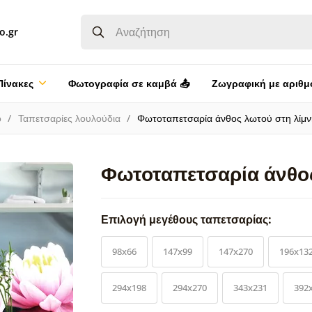
o.gr
Πίνακες
Φωτογραφία σε καμβά 📤
Ζωγραφική με αριθμ
ο
Ταπετσαρίες λουλούδια
Φωτοταπετσαρία άνθος λωτού στη λίμν
Φωτοταπετσαρία άνθος
Επιλογή μεγέθους ταπετσαρίας:
98x66
147x99
147x270
196x13
294x198
294x270
343x231
392