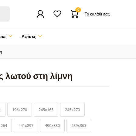
0
Το καλάθι σας
ούς
Αφίσες
η
 λωτού στη λίμνη
2
196x270
245x165
245x270
x264
441x297
490x330
539x363