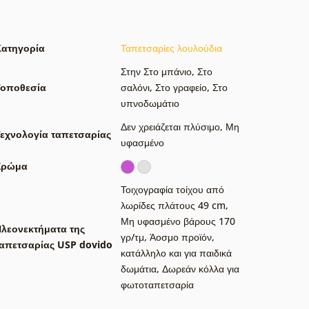
Κατηγορία
Ταπετσαρίες λουλούδια
Στην Στο μπάνιο
,
Στο
Τοποθεσία
σαλόνι
,
Στο γραφείο
,
Στο
υπνοδωμάτιο
Δεν χρειάζεται πλύσιμο
,
Μη
εχνολογία ταπετσαρίας
υφασμένο
Χρώμα
Τοιχογραφία τοίχου από
λωρίδες πλάτους 49 cm
,
Μη υφασμένο βάρους 170
λεονεκτήματα της
γρ/τμ
,
Άοσμο προϊόν,
απετσαρίας USP dovido
κατάλληλο και για παιδικά
δωμάτια
,
Δωρεάν κόλλα για
φωτοταπετσαρία