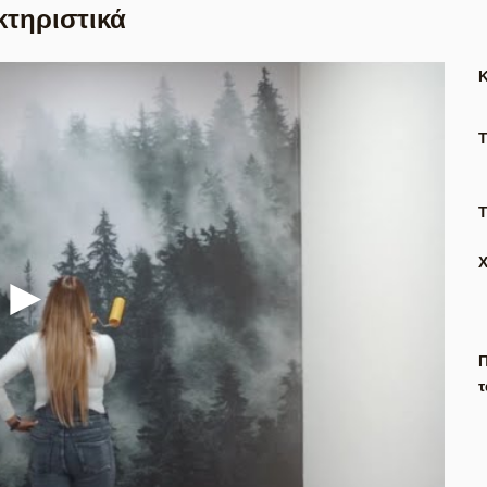
κτηριστικά
Τ
Π
τ