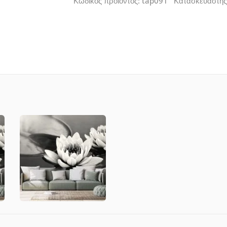
Κωδικός προϊόντος: tap091 Κατασκευαστή