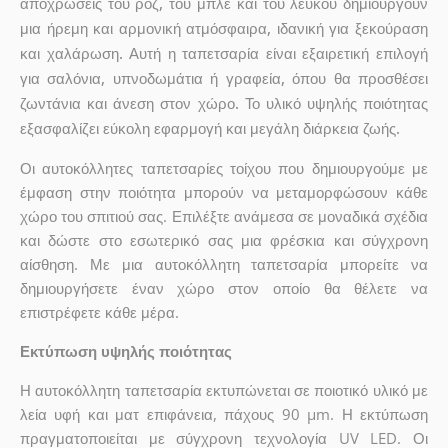
αποχρώσεις του ροζ, του μπλε και του λευκού δημιουργούν
μια ήρεμη και αρμονική ατμόσφαιρα, ιδανική για ξεκούραση
και χαλάρωση. Αυτή η ταπετσαρία είναι εξαιρετική επιλογή
για σαλόνια, υπνοδωμάτια ή γραφεία, όπου θα προσθέσει
ζωντάνια και άνεση στον χώρο. Το υλικό υψηλής ποιότητας
εξασφαλίζει εύκολη εφαρμογή και μεγάλη διάρκεια ζωής.
Οι αυτοκόλλητες ταπετσαρίες τοίχου που δημιουργούμε με
έμφαση στην ποιότητα μπορούν να μεταμορφώσουν κάθε
χώρο του σπιτιού σας. Επιλέξτε ανάμεσα σε μοναδικά σχέδια
και δώστε στο εσωτερικό σας μια φρέσκια και σύγχρονη
αίσθηση. Με μια αυτοκόλλητη ταπετσαρία μπορείτε να
δημιουργήσετε έναν χώρο στον οποίο θα θέλετε να
επιστρέφετε κάθε μέρα.
Εκτύπωση υψηλής ποιότητας
Η αυτοκόλλητη ταπετσαρία εκτυπώνεται σε ποιοτικό υλικό με
λεία υφή και ματ επιφάνεια, πάχους 90 µm. Η εκτύπωση
πραγματοποιείται με σύγχρονη τεχνολογία UV LED. Οι