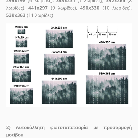
294x198
(6 λωρίδες),
343x231
(7 λωρίδες),
392x264
(8
λωρίδες),
441x297
(9 λωρίδες),
490x330
(10 λωρίδες),
539x363
(11 λωρίδες)
2) Αυτοκόλλητη φωτοταπετσαρία με προσαρμογή
μοτίβου