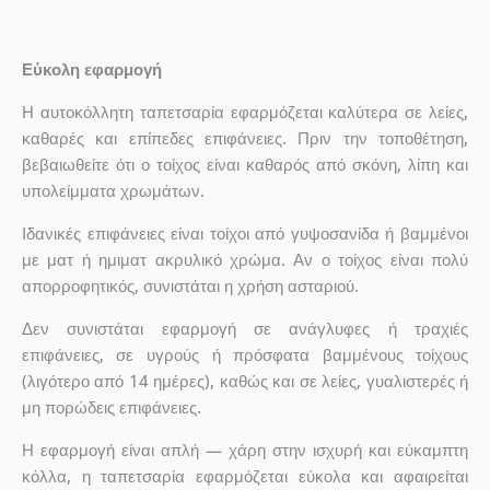
Εύκολη εφαρμογή
Η αυτοκόλλητη ταπετσαρία εφαρμόζεται καλύτερα σε λείες,
καθαρές και επίπεδες επιφάνειες. Πριν την τοποθέτηση,
βεβαιωθείτε ότι ο τοίχος είναι καθαρός από σκόνη, λίπη και
υπολείμματα χρωμάτων.
Ιδανικές επιφάνειες είναι τοίχοι από γυψοσανίδα ή βαμμένοι
με ματ ή ημιματ ακρυλικό χρώμα. Αν ο τοίχος είναι πολύ
απορροφητικός, συνιστάται η χρήση ασταριού.
Δεν συνιστάται εφαρμογή σε ανάγλυφες ή τραχιές
επιφάνειες, σε υγρούς ή πρόσφατα βαμμένους τοίχους
(λιγότερο από 14 ημέρες), καθώς και σε λείες, γυαλιστερές ή
μη πορώδεις επιφάνειες.
Η εφαρμογή είναι απλή — χάρη στην ισχυρή και εύκαμπτη
κόλλα, η ταπετσαρία εφαρμόζεται εύκολα και αφαιρείται