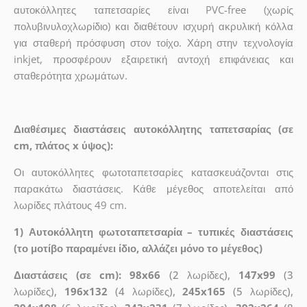
αυτοκόλλητες ταπετσαρίες είναι PVC-free (χωρίς
πολυβινυλοχλωρίδιο) και διαθέτουν ισχυρή ακρυλική κόλλα
για σταθερή πρόσφυση στον τοίχο. Χάρη στην τεχνολογία
inkjet, προσφέρουν εξαιρετική αντοχή επιφάνειας και
σταθερότητα χρωμάτων.
Διαθέσιμες διαστάσεις αυτοκόλλητης ταπετσαρίας (σε
cm, πλάτος x ύψος):
Οι αυτοκόλλητες φωτοταπετσαρίες κατασκευάζονται στις
παρακάτω διαστάσεις. Κάθε μέγεθος αποτελείται από
λωρίδες πλάτους 49 cm.
1) Αυτοκόλλητη φωτοταπετσαρία – τυπικές διαστάσεις
(το μοτίβο παραμένει ίδιο, αλλάζει μόνο το μέγεθος)
Διαστάσεις (σε cm): 98x66
(2 λωρίδες),
147x99
(3
λωρίδες),
196x132
(4 λωρίδες),
245x165
(5 λωρίδες),