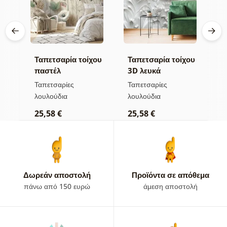
Ταπετσαρία τοίχου
Ταπετσαρία τοίχου
Τ
παστέλ
3D λευκά
π
άς
αγριολούλουδα
λουλούδια
λ
Ταπετσαρίες
Ταπετσαρίες
Τ
λουλούδια
λουλούδια
χ
25,58 €
25,58 €
2
Δωρεάν αποστολή
Προϊόντα σε απόθεμα
πάνω από 150 ευρώ
άμεση αποστολή