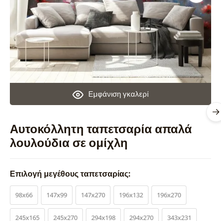
Εμφάνιση γκαλερί
Αυτοκόλλητη ταπετσαρία απαλά
λουλούδια σε ομίχλη
Επιλογή μεγέθους ταπετσαρίας:
98x66
147x99
147x270
196x132
196x270
245x165
245x270
294x198
294x270
343x231