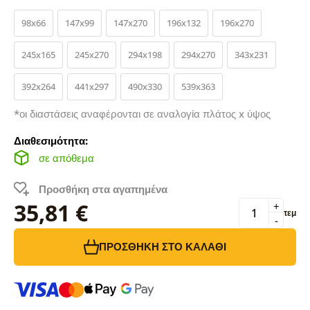
98x66
147x99
147x270
196x132
196x270
245x165
245x270
294x198
294x270
343x231
392x264
441x297
490x330
539x363
*οι διαστάσεις αναφέρονται σε αναλογία πλάτος x ύψος
Διαθεσιμότητα:
σε απόθεμα
Προσθήκη στα αγαπημένα
35,81 €
+
τεμ
-
ΠΡΟΣΘΉΚΗ ΣΤΟ ΚΑΛΆΘΙ