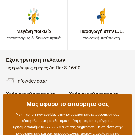
Μεγάλη ποικιλία
Παραγωγή στην Ε.Ε.
ταπετσαρίες & διακοσμητικά
ποιοτική εκτύπωση
Εξυπηρέτηση πελατών
τις εργάσιμες ημέρες Δε-Πα: 8-16:00
info@dovido.gr
Χρήσιμες πληροφορίες
Χρήσιμες πληροφορίες
Σχετικά με εμάς
Μας αφορά το απόρρητό σας
Όροι χρήσης και επιστροφών
Συχνές Ερωτήσεις
Πολιτική απορρήτου
Επικοινωνία
Με τη χρήση των cookies στην ιστοσελίδα μας μπορούμε να σας
Επιλογές αποστολής και
εξασφαλίσουμε μια εξατομικευμένη εμπειρία περιήγησης.
πληρωμής
Χρησιμοποιούμε τα cookies για να σας ενημερώσουμε οτι είστε στην
Επιστροφές
ιστοσελίδα μας και σας παρουσιάζουμε προϊόντα ανάλογα με τις