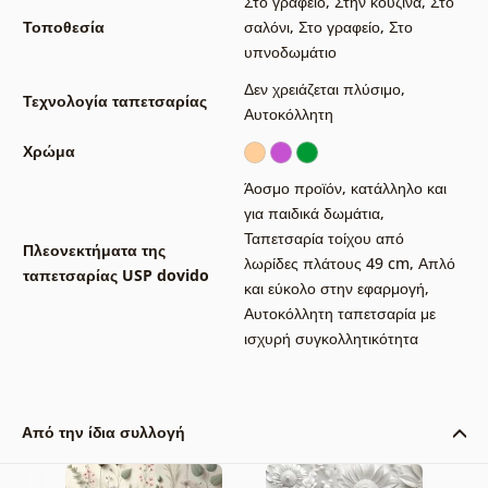
Στο γραφείο
,
Στην κουζίνα
,
Στο
Τοποθεσία
σαλόνι
,
Στο γραφείο
,
Στο
υπνοδωμάτιο
Δεν χρειάζεται πλύσιμο
,
Τεχνολογία ταπετσαρίας
Αυτοκόλλητη
Χρώμα
Άοσμο προϊόν, κατάλληλο και
για παιδικά δωμάτια
,
Ταπετσαρία τοίχου από
Πλεονεκτήματα της
λωρίδες πλάτους 49 cm
,
Απλό
ταπετσαρίας USP dovido
και εύκολο στην εφαρμογή
,
Αυτοκόλλητη ταπετσαρία με
ισχυρή συγκολλητικότητα
Από την ίδια συλλογή