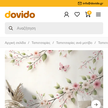
info@dovido.gr
0
Αρχική σελίδα
Ταπετσαρίες
Ταπετσαρίες ανά μοτίβο
Ταπετ