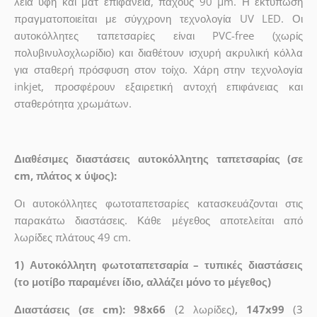
λεία υφή και ματ επιφάνεια, πάχους 90 µm. Η εκτύπωση
πραγματοποιείται με σύγχρονη τεχνολογία UV LED. Οι
αυτοκόλλητες ταπετσαρίες είναι PVC-free (χωρίς
πολυβινυλοχλωρίδιο) και διαθέτουν ισχυρή ακρυλική κόλλα
για σταθερή πρόσφυση στον τοίχο. Χάρη στην τεχνολογία
inkjet, προσφέρουν εξαιρετική αντοχή επιφάνειας και
σταθερότητα χρωμάτων.
Διαθέσιμες διαστάσεις αυτοκόλλητης ταπετσαρίας (σε
cm, πλάτος x ύψος):
Οι αυτοκόλλητες φωτοταπετσαρίες κατασκευάζονται στις
παρακάτω διαστάσεις. Κάθε μέγεθος αποτελείται από
λωρίδες πλάτους 49 cm.
1) Αυτοκόλλητη φωτοταπετσαρία – τυπικές διαστάσεις
(το μοτίβο παραμένει ίδιο, αλλάζει μόνο το μέγεθος)
Διαστάσεις (σε cm): 98x66
(2 λωρίδες),
147x99
(3