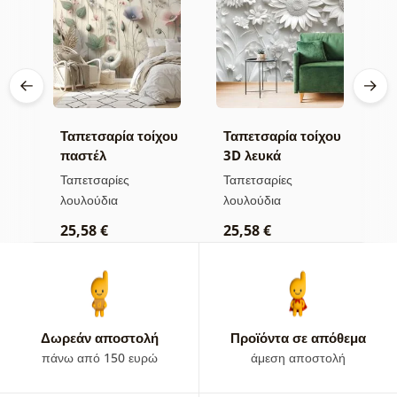
Ταπετσαρία τοίχου
Ταπετσαρία τοίχου
Τ
παστέλ
3D λευκά
π
άς
αγριολούλουδα
λουλούδια
λ
Ταπετσαρίες
Ταπετσαρίες
Τ
λουλούδια
λουλούδια
χ
25,58 €
25,58 €
2
Δωρεάν αποστολή
Προϊόντα σε απόθεμα
πάνω από 150 ευρώ
άμεση αποστολή