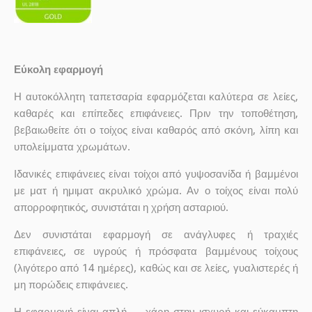
Εύκολη εφαρμογή
Η αυτοκόλλητη ταπετσαρία εφαρμόζεται καλύτερα σε λείες,
καθαρές και επίπεδες επιφάνειες. Πριν την τοποθέτηση,
βεβαιωθείτε ότι ο τοίχος είναι καθαρός από σκόνη, λίπη και
υπολείμματα χρωμάτων.
Ιδανικές επιφάνειες είναι τοίχοι από γυψοσανίδα ή βαμμένοι
με ματ ή ημιματ ακρυλικό χρώμα. Αν ο τοίχος είναι πολύ
απορροφητικός, συνιστάται η χρήση ασταριού.
Δεν συνιστάται εφαρμογή σε ανάγλυφες ή τραχιές
επιφάνειες, σε υγρούς ή πρόσφατα βαμμένους τοίχους
(λιγότερο από 14 ημέρες), καθώς και σε λείες, γυαλιστερές ή
μη πορώδεις επιφάνειες.
Η εφαρμογή είναι απλή — χάρη στην ισχυρή και εύκαμπτη