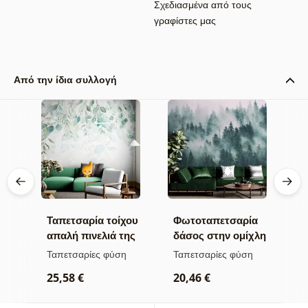
Σχεδιασμένα από τους
γραφίστες μας
Από την ίδια συλλογή
χου
Ταπετσαρία τοίχου
Φωτοταπετσαρία
Τ
απαλή πινελιά της
δάσος στην ομίχλη
π
α
φύσης
κ
Ταπετσαρίες φύση
Ταπετσαρίες φύση
Τ
λία
25,58 €
20,46 €
2