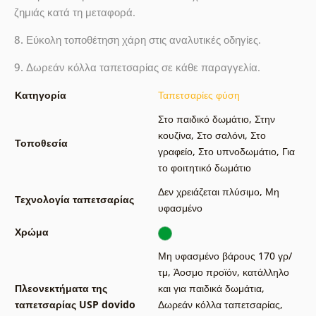
ζημιάς κατά τη μεταφορά.
8.
Εύκολη τοποθέτηση χάρη στις αναλυτικές οδηγίες.
9.
Δωρεάν κόλλα ταπετσαρίας σε κάθε παραγγελία.
Κατηγορία
Ταπετσαρίες φύση
Στο παιδικό δωμάτιο
,
Στην
κουζίνα
,
Στο σαλόνι
,
Στο
Τοποθεσία
γραφείο
,
Στο υπνοδωμάτιο
,
Για
το φοιτητικό δωμάτιο
Δεν χρειάζεται πλύσιμο
,
Μη
Τεχνολογία ταπετσαρίας
υφασμένο
Χρώμα
Μη υφασμένο βάρους 170 γρ/
τμ
,
Άοσμο προϊόν, κατάλληλο
Πλεονεκτήματα της
και για παιδικά δωμάτια
,
ταπετσαρίας USP dovido
Δωρεάν κόλλα ταπετσαρίας
,