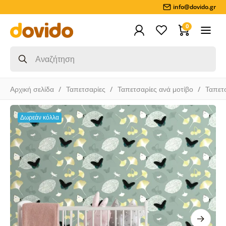
info@dovido.gr
0
Αρχική σελίδα
Ταπετσαρίες
Ταπετσαρίες ανά μοτίβο
Ταπετ
Δωρεάν κόλλα