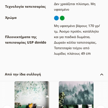
Δεν χρειάζεται πλύσιμο
,
Μη
Τεχνολογία ταπετσαρίας
υφασμένο
Χρώμα
Μη υφασμένο βάρους 170 γρ/
τμ
,
Άοσμο προϊόν, κατάλληλο
Πλεονεκτήματα της
και για παιδικά δωμάτια
,
ταπετσαρίας USP dovido
Δωρεάν κόλλα ταπετσαρίας
,
Ταπετσαρία τοίχου από
λωρίδες πλάτους 49 cm
Από την ίδια συλλογή