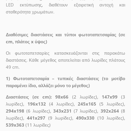
LED εκτύπωσης, διαθέτουν εξαιρετική αντοχή και
σταθερότητα χρωμάτων.
Διαθέσιμες διαστάσεις και τύποι φωτοταπετσαρίας (σε
cm, πλάτος x ύψος)
Οι φωτοταπετσαρίες κατασκευάζονται στις παρακάτω
διαστάσεις. Κάθε μέγεθος αποτελείται από λωρίδες πλάτους
49 cm.
1) Φωτοταπετσαρία – τυπικές διαστάσεις (το μοτίβο
παραμένει ίδιο, αλλάζει μόνο το μέγεθος)
Διαστάσεις (σε cm): 98x66
(2 λωρίδες),
147x99
(3
λωρίδες),
196x132
(4 λωρίδες),
245x165
(5 λωρίδες),
294x198
(6 λωρίδες),
343x231
(7 λωρίδες),
392x264
(8
λωρίδες),
441x297
(9 λωρίδες),
490x330
(10 λωρίδες),
539x363
(11 λωρίδες)