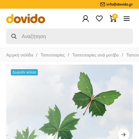
info@dovido.gr
0
Αρχική σελίδα
Ταπετσαρίες
Ταπετσαρίες ανά μοτίβο
Ταπετ
Δωρεάν κόλλα