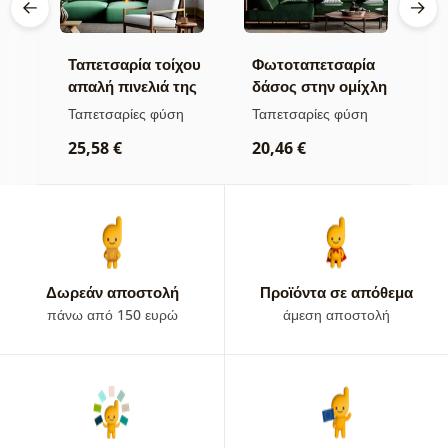
χου
Ταπετσαρία τοίχου
Φωτοταπετσαρία
Τ
ης
απαλή πινελιά της
δάσος στην ομίχλη
π
φύσης
κ
α
Ταπετσαρίες φύση
Ταπετσαρίες φύση
Τ
25,58 €
20,46 €
2
Δωρεάν αποστολή
Προϊόντα σε απόθεμα
πάνω από 150 ευρώ
άμεση αποστολή