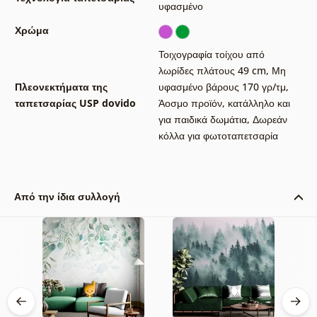
υφασμένο
Χρώμα
Τοιχογραφία τοίχου από
λωρίδες πλάτους 49 cm
,
Μη
Πλεονεκτήματα της
υφασμένο βάρους 170 γρ/τμ
,
ταπετσαρίας USP dovido
Άοσμο προϊόν, κατάλληλο και
για παιδικά δωμάτια
,
Δωρεάν
κόλλα για φωτοταπετσαρία
Από την ίδια συλλογή