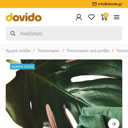
info@dovido.gr
0
Αρχική σελίδα
Ταπετσαρίες
Ταπετσαρίες ανά μοτίβο
Ταπετ
Δωρεάν κόλλα