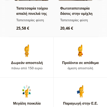
χου
Ταπετσαρία τοίχου
Φωτοταπετσαρία
Τ
ης
απαλή πινελιά της
δάσος στην ομίχλη
π
φύσης
κ
α
Ταπετσαρίες φύση
Ταπετσαρίες φύση
Τ
25,58 €
20,46 €
2
Δωρεάν αποστολή
Προϊόντα σε απόθεμα
πάνω από 150 ευρώ
άμεση αποστολή
Μεγάλη ποικιλία
Παραγωγή στην Ε.Ε.