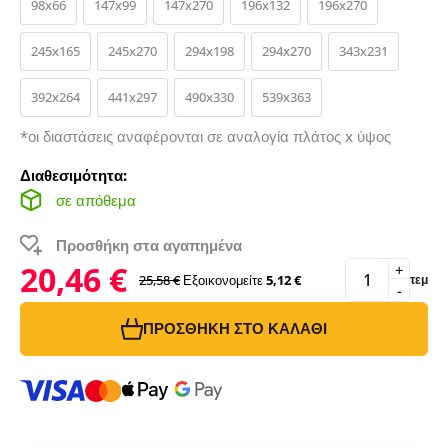
98x66
147x99
147x270
196x132
196x270
245x165
245x270
294x198
294x270
343x231
392x264
441x297
490x330
539x363
*οι διαστάσεις αναφέρονται σε αναλογία πλάτος x ύψος
Διαθεσιμότητα:
σε απόθεμα
Προσθήκη στα αγαπημένα
20,46 €
+
25,58 €
Εξοικονομείτε
5,12 €
τεμ
-
ΠΡΟΣΘΉΚΗ ΣΤΟ ΚΑΛΆΘΙ