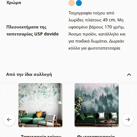
Χρώμα
Τοιχογραφία τοίχου από
λωρίδες πλάτους 49 cm
,
Μη
Πλεονεκτήματα της
υφασμένο βάρους 170 γρ/τμ
,
ταπετσαρίας USP dovido
Άοσμο προϊόν, κατάλληλο και
για παιδικά δωμάτια
,
Δωρεάν
κόλλα για φωτοταπετσαρία
Από την ίδια συλλογή
χου
Ταπετσαρία τοίχου
Φωτοταπετσαρία
Τ