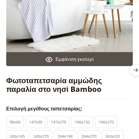
Εμφάνιση γκαλερί
Φωτοταπετσαρία αμμώδης
παραλία στο νησί Bamboo
Επιλογή μεγέθους ταπετσαρίας:
98x66
147x99
147x270
196x132
196x270
245x165
245x270
294x198
294x270
343x231