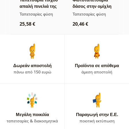
ης
απαλή πινελιά της
δάσος στην ομίχλη
π
φύσης
κ
α
Ταπετσαρίες φύση
Ταπετσαρίες φύση
Τ
25,58 €
20,46 €
2
Δωρεάν αποστολή
Προϊόντα σε απόθεμα
πάνω από 150 ευρώ
άμεση αποστολή
Μεγάλη ποικιλία
Παραγωγή στην Ε.Ε.
ταπετσαρίες & διακοσμητικά
ποιοτική εκτύπωση