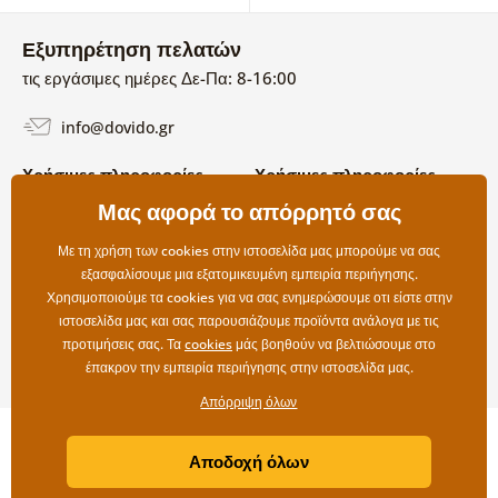
Εξυπηρέτηση πελατών
τις εργάσιμες ημέρες Δε-Πα: 8-16:00
info@dovido.gr
Χρήσιμες πληροφορίες
Χρήσιμες πληροφορίες
Σχετικά με εμάς
Μας αφορά το απόρρητό σας
Όροι χρήσης και επιστροφών
Συχνές Ερωτήσεις
Πολιτική απορρήτου
Επικοινωνία
Με τη χρήση των cookies στην ιστοσελίδα μας μπορούμε να σας
Επιλογές αποστολής και
εξασφαλίσουμε μια εξατομικευμένη εμπειρία περιήγησης.
πληρωμής
Χρησιμοποιούμε τα cookies για να σας ενημερώσουμε οτι είστε στην
Επιστροφές
ιστοσελίδα μας και σας παρουσιάζουμε προϊόντα ανάλογα με τις
προτιμήσεις σας. Τα
cookies
μάς βοηθούν να βελτιώσουμε στο
έπακρον την εμπειρία περιήγησης στην ιστοσελίδα μας.
Απόρριψη όλων
Copyright ©2019 © Dovido.gr.
Αποδοχή όλων
Webdesign
Litvanyi.sk
| Το e-shop δημιουργήθηκε από