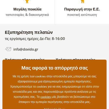
Μεγάλη ποικιλία
Παραγωγή στην Ε.Ε.
ταπετσαρίες & διακοσμητικά
ποιοτική εκτύπωση
Εξυπηρέτηση πελατών
τις εργάσιμες ημέρες Δε-Πα: 8-16:00
info@dovido.gr
Χρήσιμες πληροφορίες
Χρήσιμες πληροφορίες
Σχετικά με εμάς
Μας αφορά το απόρρητό σας
Όροι χρήσης και επιστροφών
Συχνές Ερωτήσεις
Πολιτική απορρήτου
Επικοινωνία
Με τη χρήση των cookies στην ιστοσελίδα μας μπορούμε να σας
Επιλογές αποστολής και
εξασφαλίσουμε μια εξατομικευμένη εμπειρία περιήγησης.
πληρωμής
Χρησιμοποιούμε τα cookies για να σας ενημερώσουμε οτι είστε στην
Επιστροφές
ιστοσελίδα μας και σας παρουσιάζουμε προϊόντα ανάλογα με τις
προτιμήσεις σας. Τα
cookies
μάς βοηθούν να βελτιώσουμε στο
έπακρον την εμπειρία περιήγησης στην ιστοσελίδα μας.