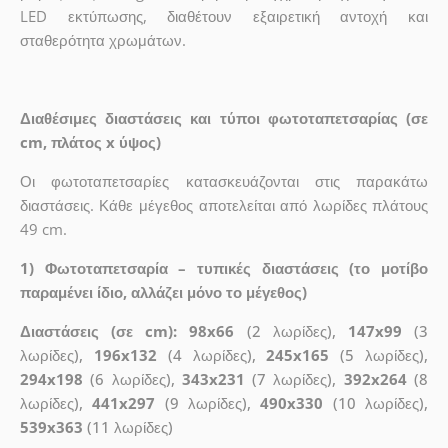
LED εκτύπωσης, διαθέτουν εξαιρετική αντοχή και
σταθερότητα χρωμάτων.
Διαθέσιμες διαστάσεις και τύποι φωτοταπετσαρίας (σε
cm, πλάτος x ύψος)
Οι φωτοταπετσαρίες κατασκευάζονται στις παρακάτω
διαστάσεις. Κάθε μέγεθος αποτελείται από λωρίδες πλάτους
49 cm.
1) Φωτοταπετσαρία – τυπικές διαστάσεις (το μοτίβο
παραμένει ίδιο, αλλάζει μόνο το μέγεθος)
Διαστάσεις (σε cm): 98x66
(2 λωρίδες),
147x99
(3
λωρίδες),
196x132
(4 λωρίδες),
245x165
(5 λωρίδες),
294x198
(6 λωρίδες),
343x231
(7 λωρίδες),
392x264
(8
λωρίδες),
441x297
(9 λωρίδες),
490x330
(10 λωρίδες),
539x363
(11 λωρίδες)