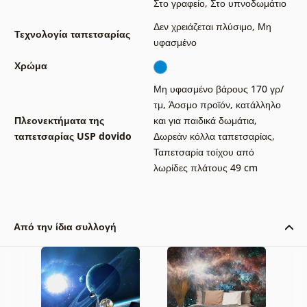
Στο γραφείο
,
Στο υπνοδωμάτιο
Δεν χρειάζεται πλύσιμο
,
Μη
Τεχνολογία ταπετσαρίας
υφασμένο
Χρώμα
Μη υφασμένο βάρους 170 γρ/
τμ
,
Άοσμο προϊόν, κατάλληλο
Πλεονεκτήματα της
και για παιδικά δωμάτια
,
ταπετσαρίας USP dovido
Δωρεάν κόλλα ταπετσαρίας
,
Ταπετσαρία τοίχου από
λωρίδες πλάτους 49 cm
Από την ίδια συλλογή