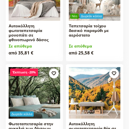
Νέο
Δωρεάν κόλλα
Αυτοκόλλητη
Ταπετσαρία τοίχου
φωτοταπετσαρία
δασικό παραμύθι με
μονοπάτι σε
αερόστατο
φθινοπωρινό δάσος
Σε απόθεμα
Σε απόθεμα
από 35,81 €
από 25,58 €
Έκπτωση -20%
Δωρεάν κόλλα
Φωτοταπετσαρία στην
Αυτοκόλλητη
αγκαλιά των δέντρων
φωτοταπετσαρία θέα σε