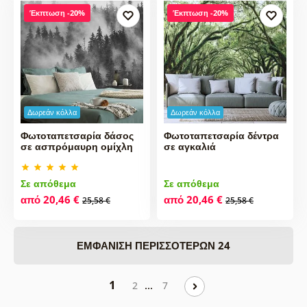
Έκπτωση -20%
Έκπτωση -20%
Δωρεάν κόλλα
Δωρεάν κόλλα
Φωτοταπετσαρία δάσος
Φωτοταπετσαρία δέντρα
σε ασπρόμαυρη ομίχλη
σε αγκαλιά
Σε απόθεμα
Σε απόθεμα
από 20,46 €
από 20,46 €
25,58 €
25,58 €
ΕΜΦΆΝΙΣΗ ΠΕΡΙΣΣΌΤΕΡΩΝ 24
1
…
2
7