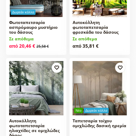
Δωρεάν κόλλα
Φωτοταπετσαρία
Αυτοκόλλητη
ασπρόμαυρο μυστήριο
φωτοταπετσαρία
του δάσους
φρεσκάδα του δάσους
Σε απόθεμα
Σε απόθεμα
από 20,46 €
από 35,81 €
25,58 €
Νέο
Δωρεάν κόλλα
Αυτοκόλλητη
Ταπετσαρία τοίχου
φωτοταπετσαρία
ομιχλώδης δασική ηρεμία
ηλιαχτίδες σε ομιχλώδες
δάσος