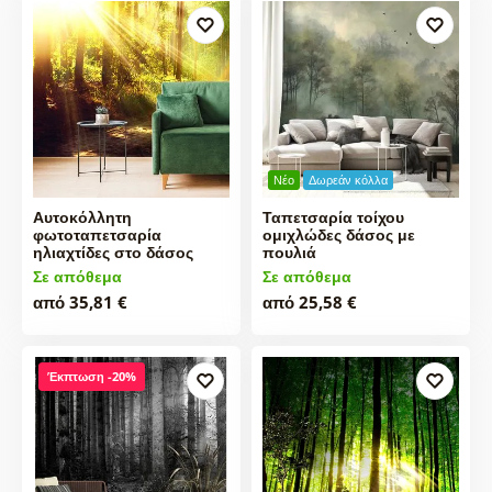
Νέο
Δωρεάν κόλλα
Αυτοκόλλητη
Ταπετσαρία τοίχου
φωτοταπετσαρία
ομιχλώδες δάσος με
ηλιαχτίδες στο δάσος
πουλιά
Σε απόθεμα
Σε απόθεμα
από 35,81 €
από 25,58 €
Έκπτωση -20%