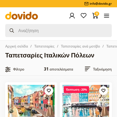
info@dovido.gr
0
Αρχική σελίδα
Ταπετσαρίες
Ταπετσαρίες ανά μοτίβο
Ταπετ
Ταπετσαρίες Ιταλικών Πόλεων
31
Φίλτρο
αποτελέσματα
Ταξινόμηση
Έκπτωση -20%