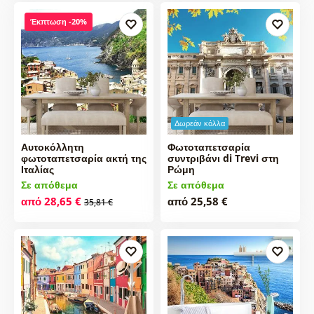
Έκπτωση -20%
Δωρεάν κόλλα
Αυτοκόλλητη
Φωτοταπετσαρία
φωτοταπετσαρία ακτή της
συντριβάνι di Trevi στη
Ιταλίας
Ρώμη
Σε απόθεμα
Σε απόθεμα
από 28,65 €
από 25,58 €
35,81 €