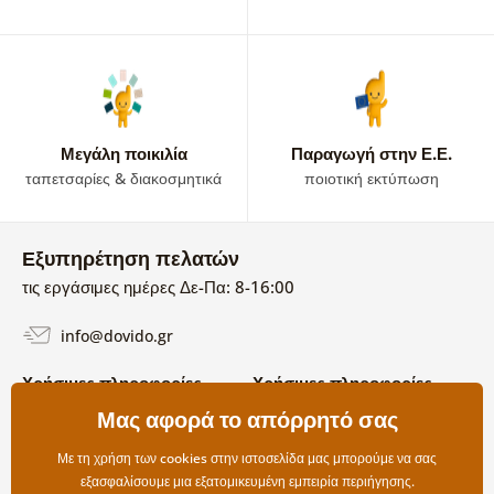
Μεγάλη ποικιλία
Παραγωγή στην Ε.Ε.
ταπετσαρίες & διακοσμητικά
ποιοτική εκτύπωση
Εξυπηρέτηση πελατών
τις εργάσιμες ημέρες Δε-Πα: 8-16:00
info@dovido.gr
Χρήσιμες πληροφορίες
Χρήσιμες πληροφορίες
Σχετικά με εμάς
Μας αφορά το απόρρητό σας
Όροι χρήσης και επιστροφών
Συχνές Ερωτήσεις
Πολιτική απορρήτου
Επικοινωνία
Με τη χρήση των cookies στην ιστοσελίδα μας μπορούμε να σας
Επιλογές αποστολής και
εξασφαλίσουμε μια εξατομικευμένη εμπειρία περιήγησης.
πληρωμής