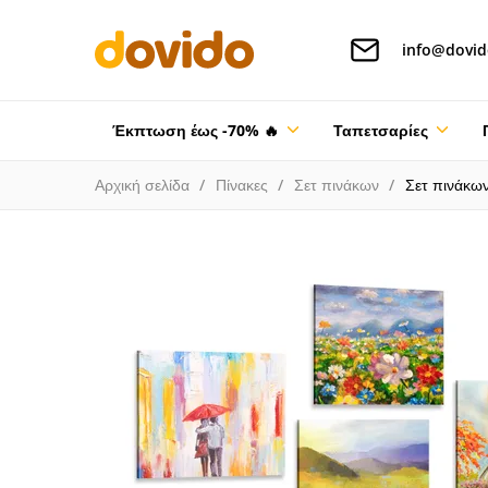
info@dovid
Έκπτωση έως -70% 🔥
Ταπετσαρίες
Αρχική σελίδα
Πίνακες
Σετ πινάκων
Σετ πινάκω