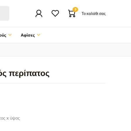
0
Το καλάθι σας
ούς
Αφίσες
ός περίπατος
τος x ύψος