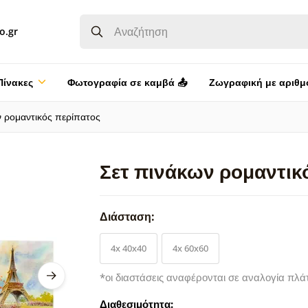
o.gr
Πίνακες
Φωτογραφία σε καμβά 📤
Ζωγραφική με αριθμ
ν ρομαντικός περίπατος
Σετ πινάκων ρομαντικ
Διάσταση:
4x 40x40
4x 60x60
*οι διαστάσεις αναφέρονται σε αναλογία πλά
Διαθεσιμότητα: