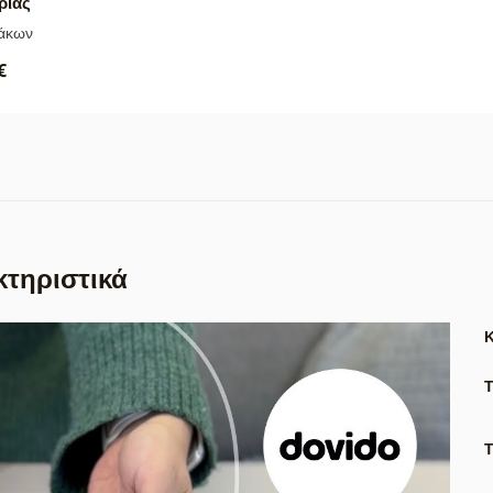
ρίας
νάκων
€
κτηριστικά
Τ