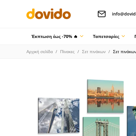
info@dovid
Έκπτωση έως -70% 🔥
Ταπετσαρίες
Αρχική σελίδα
Πίνακες
Σετ πινάκων
Σετ πινάκω