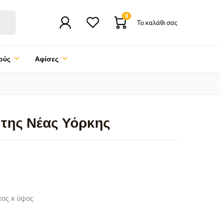
0
Το καλάθι σας
ούς
Αφίσες
 της Νέας Υόρκης
τος x ύψος