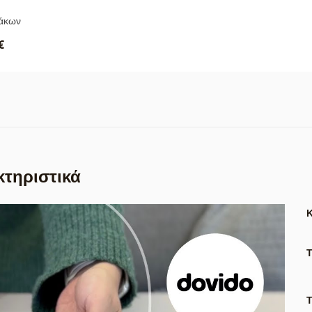
νάκων
€
κτηριστικά
Τ