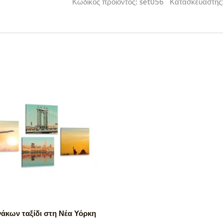
Κωδικός προϊόντος: set056 Κατασκευαστής
νάκων ταξίδι στη Νέα Υόρκη