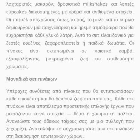
λαχταριστές μακαρόν, δροσιστικά milkshakes και λεπτές
cupcakes διακοσμημένες με κρέμα και ανθισμένα στοιχεία.
Οι παστέλ αποχρώσεις όπως το ροζ, το μπλε και το κίτρινο
δημιουργούν μια παιχνιδιάρικη και ήρεμη ατμόσφαιρα που θα
ευχαριστήσει κάθε γλυκό λάτρη. Αυτό το σετ είναι ιδανικό για
ζεστές κουζίνες, ζαχαροπλαστεία ή παιδικά δωμάτια. Οι
πίνακες είναι εκτυπωμένοι σε ποιοτικό καμβά,
εξασφαλίζοντας μακροχρόνια ζωή και σταθερότητα
χρώματος.
Μοναδικά σετ πινάκων
Υπέροχες συνθέσεις από πίνακες που θα εντυπωσιάσουν
κάθε επισκέπτη και θα δώσουν ζωή στο σπίτι σας. Κάθε σετ
πινάκων είναι αποτέλεσμα προσεκτικής επιλογής έργων που
μοιράζονται κοινά στοιχεία — θέμα ή χρωματική παλέτα.
Ανανεώστε τους άδειους τοίχους σας με μια συλλογή που
ξεχωρίζει. Ανακαλύψτε τη σύγχρονη τάση των σετ πινάκων
στη διακόσμηση εσωτερικών χώρων.