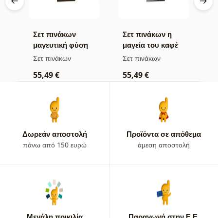
Σετ πινάκων
Σετ πινάκων η
Σ
μαγευτική φύση
μαγεία του καφέ
υ
φ
Σετ πινάκων
Σετ πινάκων
Σ
55,49 €
55,49 €
5
Δωρεάν αποστολή
Προϊόντα σε απόθεμα
πάνω από 150 ευρώ
άμεση αποστολή
Μεγάλη ποικιλία
Παραγωγή στην Ε.Ε.