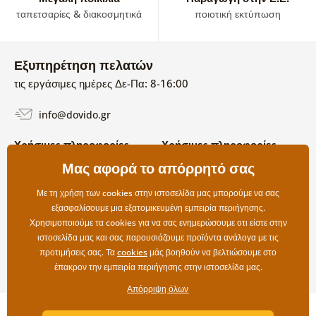
ταπετσαρίες & διακοσμητικά
ποιοτική εκτύπωση
Εξυπηρέτηση πελατών
τις εργάσιμες ημέρες Δε-Πα: 8-16:00
info@dovido.gr
Χρήσιμες πληροφορίες
Χρήσιμες πληροφορίες
Σχετικά με εμάς
Μας αφορά το απόρρητό σας
Όροι χρήσης και επιστροφών
Συχνές Ερωτήσεις
Πολιτική απορρήτου
Επικοινωνία
Με τη χρήση των cookies στην ιστοσελίδα μας μπορούμε να σας
Επιλογές αποστολής και
εξασφαλίσουμε μια εξατομικευμένη εμπειρία περιήγησης.
πληρωμής
Χρησιμοποιούμε τα cookies για να σας ενημερώσουμε οτι είστε στην
Επιστροφές
ιστοσελίδα μας και σας παρουσιάζουμε προϊόντα ανάλογα με τις
προτιμήσεις σας. Τα
cookies
μάς βοηθούν να βελτιώσουμε στο
έπακρον την εμπειρία περιήγησης στην ιστοσελίδα μας.
Απόρριψη όλων
Copyright ©2019 © Dovido.gr.