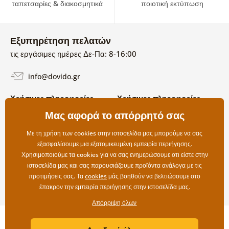
ταπετσαρίες & διακοσμητικά
ποιοτική εκτύπωση
Εξυπηρέτηση πελατών
τις εργάσιμες ημέρες Δε-Πα: 8-16:00
info@dovido.gr
Χρήσιμες πληροφορίες
Χρήσιμες πληροφορίες
Σχετικά με εμάς
Μας αφορά το απόρρητό σας
Όροι χρήσης και επιστροφών
Συχνές Ερωτήσεις
Πολιτική απορρήτου
Επικοινωνία
Με τη χρήση των cookies στην ιστοσελίδα μας μπορούμε να σας
Επιλογές αποστολής και
εξασφαλίσουμε μια εξατομικευμένη εμπειρία περιήγησης.
πληρωμής
Χρησιμοποιούμε τα cookies για να σας ενημερώσουμε οτι είστε στην
Επιστροφές
ιστοσελίδα μας και σας παρουσιάζουμε προϊόντα ανάλογα με τις
προτιμήσεις σας. Τα
cookies
μάς βοηθούν να βελτιώσουμε στο
έπακρον την εμπειρία περιήγησης στην ιστοσελίδα μας.
Απόρριψη όλων
Copyright ©2019 © Dovido.gr.