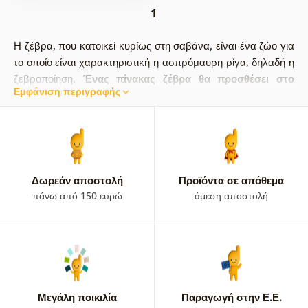
1
Η ζέβρα, που κατοικεί κυρίως στη σαβάνα, είναι ένα ζώο για
το οποίο είναι χαρακτηριστική η ασπρόμαυρη ρίγα, δηλαδή η
ζεβροποίηση.
Ένας πίνακας ζέβρα θα προσθέσει στο
Εμφάνιση περιγραφής
χώρο σας κομψότητα και χάρη, και χάρη στον
ασπρόμαυρο συνδυασμό, η διακόσμηση θα ταιριάζει
τέλεια με το εσωτερικό σας.
Φέρτε στο σπίτι σας στοιχεία
μινιμαλισμού και μοντέρνου στυλ. Με τους πίνακες αυτό θα
γίνει πραγματικά εύκολα! Στο ηλεκτρονικό μας κατάστημα θα
βρείτε εκτός από ζέβρες και
καμηλοπαρδάλεις σε υπέροχη
Δωρεάν αποστολή
Προϊόντα σε απόθεμα
εκτέλεση
.
πάνω από 150 ευρώ
άμεση αποστολή
Μεγάλη ποικιλία
Παραγωγή στην Ε.Ε.